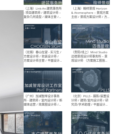
（上海）上海建筑设计研究
（北
院有限公司 沈钺建筑创作工
师（
作室（FREE STUDIO）- 助理
建筑
建筑师 / 驻场建筑师 / 实习
设计
生
实习
（上海）雁飞建筑事务所
（上
Yanfei architects - 助理建
VIS
筑师 / 建筑实习生（长期有
室内
效）
软装
（上海）十方圆国际 - 资深专
（上海
案负责人 / 主案设计师 / 设
建筑
计师助理 / 软装设计师 / 软
/ 
装设计师助理
师 