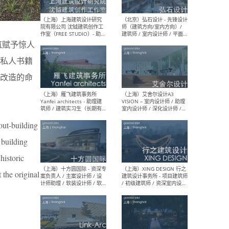
媒体运营设计师 / FF&E软装
/ 
设计师 / 深化设计师 / 实习
装设
生
筑赋予惊人
私人书籍
（北京）SHUYAN design -
（上
改造的命
项目负责人Project Manager
mea
/项目建筑师Project
/ 
Architect / 助理建筑师
师 
Assistant Architect / 创始
请）
人助理Founder's Assistant
/ 实习生Intern
out-building
 building
historic
（深圳）URBANUS 都市实践
（上
- 城市设计师 / 建筑师 / 景观
Atel
 the original
设计师 / 研究员
Arc
媒体
生（