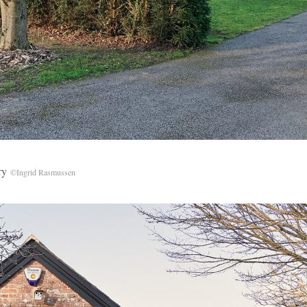
ry
©Ingrid Rasmussen