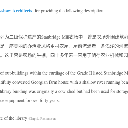
shaw Architects
for providing the following description:
二级保护遗产的Stanbridge Mill农场中，曾是农场外围建筑
筑是一座美丽的乔治亚风格乡村农屋，屋前流淌着一条浅浅的河流
房。这里曾是农场的牛棚，四十多年来一直用于储存农业机械和园
of out-buildings within the curtilage of the Grade II listed Stanbridge M
tifully converted Georgian farm house with a shallow river running ben
library building was originally a cow-shed but had been used for storag
e equipment for over forty years.
f the library
©Ingrid Rasmussen