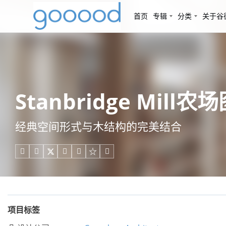
首页
专辑
分类
关于谷
Stanbridge Mill农
经典空间形式与木结构的完美结合





项目标签