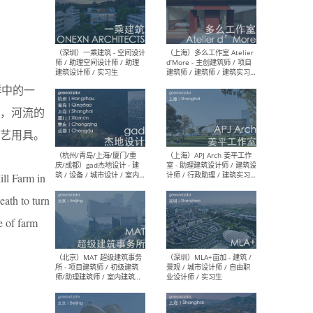
（上海）彬蔚致正建筑工作
（上海
室 – 项目建筑师 / 助理建筑
德佳
师 / 实习生
设计
群中的一
，河流的
艺用具。
（深圳）一乘建筑 - 空间设计
（上
师 / 助理空间设计师 / 助理
d’M
ill Farm in
建筑设计师 / 实习生
建筑
生 
eath to turn
e of farm
（杭州/青岛/上海/厦门/重
（上海
庆/成都）gad杰地设计 - 建
室 
筑 / 设备 / 城市设计 / 室内 /
计师