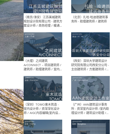
（杭州）GLA建筑设计 - 建筑
（南京
设计实习生 / 建筑设计师
社 
（应届）/ 建筑设计师（方案
执行
设计）/ 建筑设计师（施工
实习
图）/ 结构设计师 / 给排水设
计师
（上海）或者设计 OR
（上
Design - 室内主案设计师 /
室 -
室内设计师 / 施工图深化设
理建
计师 / 室内设计助理 / 新媒
实习
体运营
请）
（南京/淮安）江苏美城建筑
（北
规划设计院有限公司 - 建筑方
务所
案设计师 / 商务经理 / 暖通
设计师 / 造价工程师