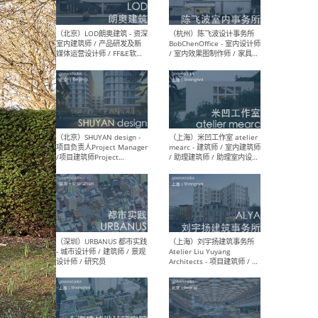
（大理）之间建筑
（西
ArCONNECT – 项目建筑师 /
研究
建筑师 / 助理建筑师 / 室内
主创
设计师 / 实习生
景观
施工
（深圳）TOMO東木筑造 -
（广
室内设计师 / 资深深化设计
所 
师 / AIGC内容编辑(室内设计
理设
方向) / 照明设计师 / 软装设
新媒
计师
生
（北京）LOD朗奥建筑 - 资深
（杭
室内建筑师 / 产品研发及新
Bob