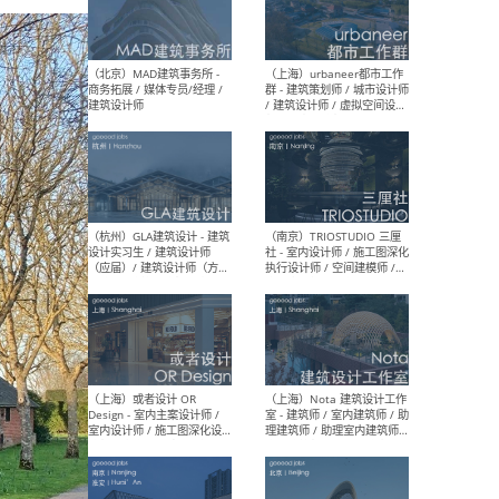
幕墙 / BIM / 成本 / 工程 / 运
生
营 / 品牌 / 观点views / 实习
等
（北京）MAT 超级建筑事务
（深圳
所 - 项目建筑师 / 初级建筑
景观
师/助理建筑师 / 室内建筑师
业设
/ 实习生
（北京）MAD建筑事务所 -
（上
商务拓展 / 媒体专员/经理 /
群 
建筑设计师
/ 
师 