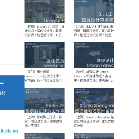
最新工作
按地区查看 ：
全部
|
北方
|
长江
|
华南
（杭州）LiangArch 梁筑 - 设
（北
计总监 / 室内设计师 / 软装
务所
设计师 / 助理设计师 / AI设计
师 
师 / 施工图深化设计师 / 品
室内
牌商务总助
广
选材
→
（厦门）退化建筑
（杭
devolution - 建筑设计师 /
Fab
室内设计师 / 软装设计师 /
生 
项目统筹 / 合伙人助理
师
tects
on