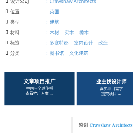
设计公司
:
Crawshaw Architects

位置
:
英国

类型
:
建筑

材料
:
木材
实木
橡木

标签
:
多塞特郡
室内设计
改造

分类
:
图书馆
文化建筑

文章项目推广
业主找设计师
中国与全球传播
真实项目需求
查看推广方案 →
提交项目 →
Crawshaw Architects
感谢