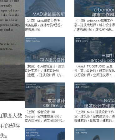
幕墙 / BIM / 成本 / 工程 / 运
生
营 / 品牌 / 观点views / 实习
等
（北京）MAT 超级建筑事务
（深圳
所 - 项目建筑师 / 初级建筑
景观
师/助理建筑师 / 室内建筑师
业设
/ 实习生
（北京）MAD建筑事务所 -
（上
商务拓展 / 媒体专员/经理 /
群 
建筑设计师
/ 
师 
冰山那庞大数
有的却存
失。