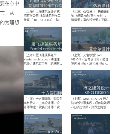
媒体运营设计师 / FF&E软装
/ 
要在心中
设计师 / 深化设计师 / 实习
装设
生
言，从
诚的为理想
（北京）SHUYAN design -
（上
项目负责人Project Manager
mea
/项目建筑师Project
/ 
Architect / 助理建筑师
师 
Assistant Architect / 创始
请）
人助理Founder's Assistant
/ 实习生Intern
（深圳）URBANUS 都市实践
（上
- 城市设计师 / 建筑师 / 景观
Atel
设计师 / 研究员
Arc
媒体
生（