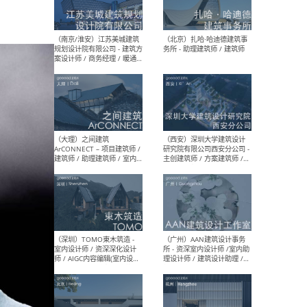
（杭州）GLA建筑设计 - 建筑
（南京
设计实习生 / 建筑设计师
社 
（应届）/ 建筑设计师（方案
执行
设计）/ 建筑设计师（施工
实习
图）/ 结构设计师 / 给排水设
计师
（上海）或者设计 OR
（上
Design - 室内主案设计师 /
室 -
室内设计师 / 施工图深化设
理建
计师 / 室内设计助理 / 新媒
实习
体运营
请）
（南京/淮安）江苏美城建筑
（北
规划设计院有限公司 - 建筑方
务所
案设计师 / 商务经理 / 暖通
设计师 / 造价工程师