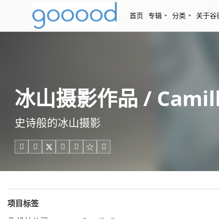
首页
专辑
分类
关于谷
冰山摄影作品 / Camill
史诗般的冰山摄影





项目标签