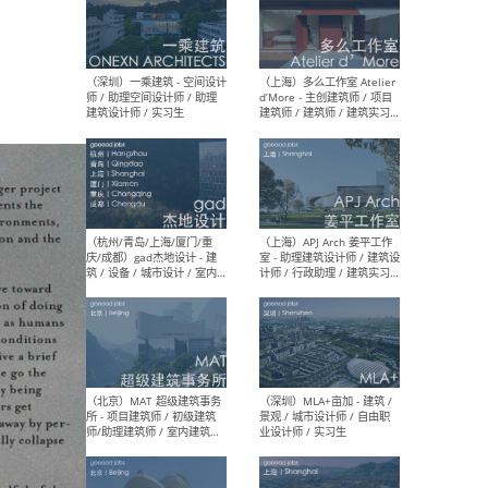
（上海）彬蔚致正建筑工作
（上海
室 – 项目建筑师 / 助理建筑
德佳
师 / 实习生
设计
（深圳）一乘建筑 - 空间设计
（上
师 / 助理空间设计师 / 助理
d’M
建筑设计师 / 实习生
建筑
生 
（杭州/青岛/上海/厦门/重
（上海
庆/成都）gad杰地设计 - 建
室 
筑 / 设备 / 城市设计 / 室内 /
计师