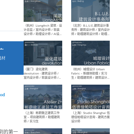
最新工作
按地区查看 ：
全部
|
北方
|
长江
|
华南
广
（杭州）LiangArch 梁筑 - 设
（北
计总监 / 室内设计师 / 软装
务所
选材
设计师 / 助理设计师 / AI设计
师 
→
师 / 施工图深化设计师 / 品
室内
牌商务总助
ood
（厦门）退化建筑
（杭
devolution - 建筑设计师 /
Fab
室内设计师 / 软装设计师 /
生 
项目统筹 / 合伙人助理
师
。看到的第一