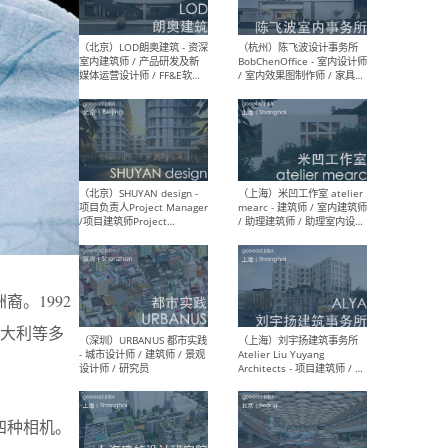
（大理）之间建筑
（西
ArCONNECT – 项目建筑师 /
研究
建筑师 / 助理建筑师 / 室内
主创
设计师 / 实习生
景观
施工
（深圳）TOMO東木筑造 -
（广
室内设计师 / 资深深化设计
所 
师 / AIGC内容编辑(室内设计
理设
裔。1992
方向) / 照明设计师 / 软装设
新媒
计师
生
大利等多
（北京）LOD朗奥建筑 - 资深
（杭
了四种相机。
室内建筑师 / 产品研发及新
Bob