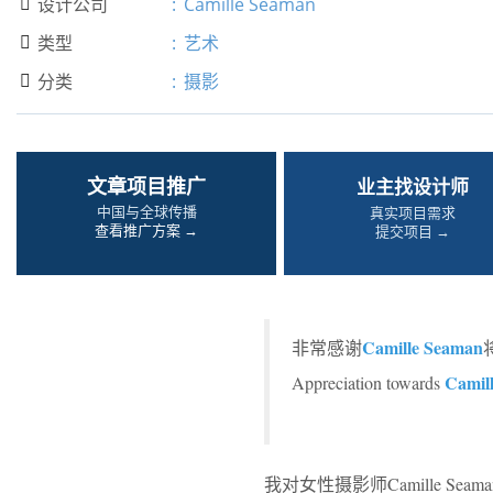
设计公司
:
Camille Seaman

类型
:
艺术

分类
:
摄影

文章项目推广
业主找设计师
中国与全球传播
真实项目需求
查看推广方案 →
提交项目 →
Camille Seaman
非常感谢
Camil
Appreciation towards
我对女性摄影师Camille Sea