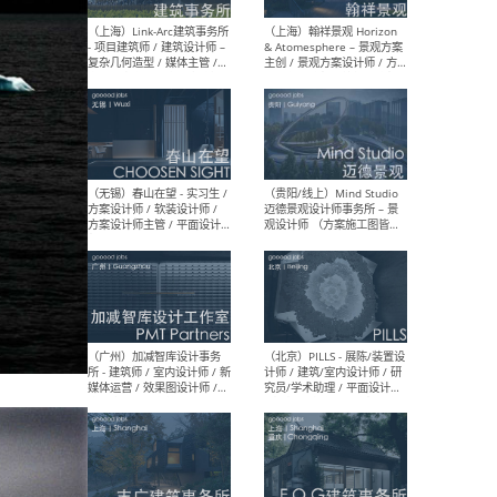
（上海）上海建筑设计研究
（北
院有限公司 沈钺建筑创作工
师（
作室（FREE STUDIO）- 助理
建筑
建筑师 / 驻场建筑师 / 实习
设计
生
实习
（上海）雁飞建筑事务所
（上
Yanfei architects - 助理建
VIS
筑师 / 建筑实习生（长期有
室内
效）
软装
（上海）十方圆国际 - 资深专
（上海
案负责人 / 主案设计师 / 设
建筑
计师助理 / 软装设计师 / 软
/ 
装设计师助理
师 