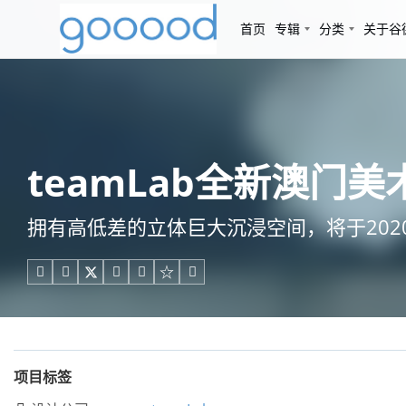
首页
专辑
分类
关于谷
teamLab全新澳门美
拥有高低差的立体巨大沉浸空间，将于202





项目标签