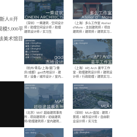
尼斯人®开
（上海）彬蔚致正建筑工作
（上海
室 – 项目建筑师 / 助理建筑
德佳
5,000平
师 / 实习生
设计
 该美术馆目
（深圳）一乘建筑 - 空间设计
（上
师 / 助理空间设计师 / 助理
d’M
建筑设计师 / 实习生
建筑
生 
（杭州/青岛/上海/厦门/重
（上海
庆/成都）gad杰地设计 - 建
室 
筑 / 设备 / 城市设计 / 室内 /
计师