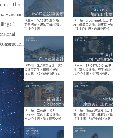
幕墙 / BIM / 成本 / 工程 / 运
生
eum at The
营 / 品牌 / 观点views / 实习
等
The Venetian
ilings 8
ensional
（北京）MAT 超级建筑事务
（深圳
construction
所 - 项目建筑师 / 初级建筑
景观
师/助理建筑师 / 室内建筑师
业设
/ 实习生
（北京）MAD建筑事务所 -
（上
商务拓展 / 媒体专员/经理 /
群 
建筑设计师
/ 
师 