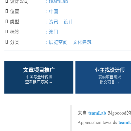
设计公司
:
teamLab

位置
:
中国

类型
:
资讯
设计

标签
:
澳门

分类
:
展览空间
文化建筑

文章项目推广
业主找设计师
中国与全球传播
真实项目需求
查看推广方案 →
提交项目 →
teamLab
来自
对goooo
team
Appreciation towards