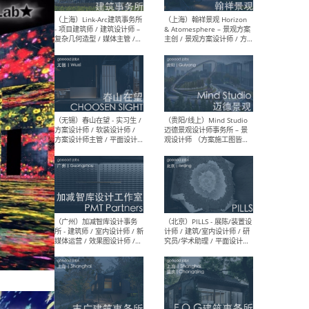
（上海）上海建筑设计研究
（北
院有限公司 沈钺建筑创作工
师（
作室（FREE STUDIO）- 助理
建筑
建筑师 / 驻场建筑师 / 实习
设计
生
实习
（上海）雁飞建筑事务所
（上
Yanfei architects - 助理建
VIS
筑师 / 建筑实习生（长期有
室内
效）
软装
（上海）十方圆国际 - 资深专
（上海
案负责人 / 主案设计师 / 设
建筑
计师助理 / 软装设计师 / 软
/ 
装设计师助理
师 