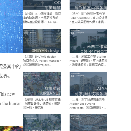
（大理）之间建筑
（西
ArCONNECT – 项目建筑师 /
研究
建筑师 / 助理建筑师 / 室内
主创
设计师 / 实习生
景观
施工
沉浸其中的
（深圳）TOMO東木筑造 -
（广
世界。
室内设计师 / 资深深化设计
所 
师 / AIGC内容编辑(室内设计
理设
方向) / 照明设计师 / 软装设
新媒
计师
生
This new
en the human
（北京）LOD朗奥建筑 - 资深
（杭
室内建筑师 / 产品研发及新
Bob