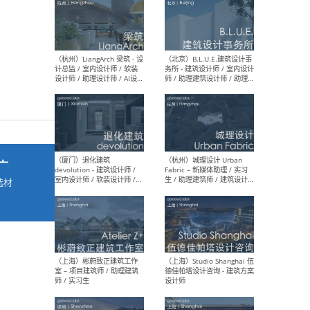
最新工作
按地区查看 ：
全部
|
北方
|
长江
|
华南
（杭州）LiangArch 梁筑 - 设
（北
计总监 / 室内设计师 / 软装
务所
设计师 / 助理设计师 / AI设计
师 
师 / 施工图深化设计师 / 品
室内
广
牌商务总助
选材
→
（厦门）退化建筑
（杭
devolution - 建筑设计师 /
Fab
室内设计师 / 软装设计师 /
生 
项目统筹 / 合伙人助理
师