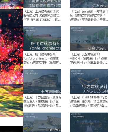
媒体运营设计师 / FF&E软装
/ 
设计师 / 深化设计师 / 实习
装设
生
（北京）SHUYAN design -
（上
项目负责人Project Manager
mea
/项目建筑师Project
/ 
Architect / 助理建筑师
师 
Assistant Architect / 创始
请）
人助理Founder's Assistant
/ 实习生Intern
（深圳）URBANUS 都市实践
（上
- 城市设计师 / 建筑师 / 景观
Atel
设计师 / 研究员
Arc
媒体
生（