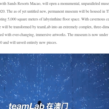
r with Sands Resorts Macao, will open a monumental, unparalleled mus
020. The as of yet untitled new, permanent museum will be housed in 
ng 5,000 square meters of labyrinthine floor space. With cavernous ce
e will be transformed by teamLab into an extremely complex, three-dim
lled with ever-changing, immersive artworks. The museum is now under 
20 and will unveil entirely new pieces.