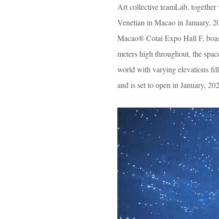
Art collective teamLab, togethe
Venetian in Macao in January, 2
Macao® Cotai Expo Hall F, boasti
meters high throughout, the spac
world with varying elevations fi
and is set to open in January, 20