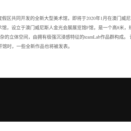
金沙度假区共同开发的全新大型美术馆，即将于2020年1月在澳门威
美术馆，设立于澳门威尼斯人金光会展展览馆F馆，是一个高8米，规模
的立体空间，由拥有极强沉浸感特征的teamLab作品群构成。
月开馆时，一些全新作品也将被发表。