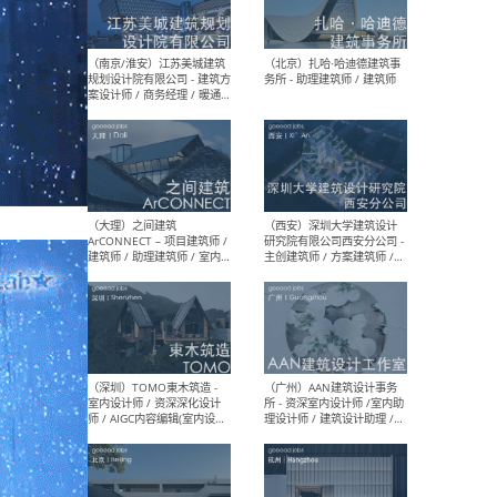
（杭州）GLA建筑设计 - 建筑
（南京
设计实习生 / 建筑设计师
社 
（应届）/ 建筑设计师（方案
执行
设计）/ 建筑设计师（施工
实习
图）/ 结构设计师 / 给排水设
计师
（上海）或者设计 OR
（上
Design - 室内主案设计师 /
室 -
室内设计师 / 施工图深化设
理建
计师 / 室内设计助理 / 新媒
实习
体运营
请）
（南京/淮安）江苏美城建筑
（北
规划设计院有限公司 - 建筑方
务所
案设计师 / 商务经理 / 暖通
设计师 / 造价工程师