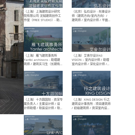
媒体运营设计师 / FF&E软装
/ 
设计师 / 深化设计师 / 实习
装设
生
（北京）SHUYAN design -
（上
项目负责人Project Manager
mea
/项目建筑师Project
/ 
Architect / 助理建筑师
师 
Assistant Architect / 创始
请）
人助理Founder's Assistant
/ 实习生Intern
（深圳）URBANUS 都市实践
（上
- 城市设计师 / 建筑师 / 景观
Atel
设计师 / 研究员
Arc
媒体
生（