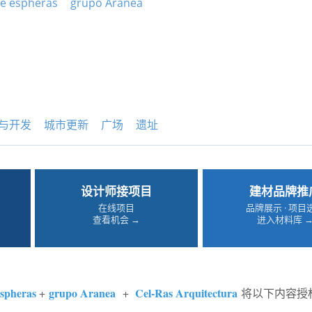
de espheras
grupo Aranea
与开发
城市更新
广场
遗址
设计师接项目
建材品牌推
在线项目
品牌展示 · 项目
查看机会 →
进入材料库 
espheras
grupo Aranea
Cel-Ras Arquitectura
+
+
将以下内容授权g