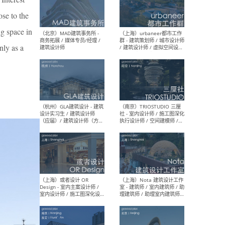
幕墙 / BIM / 成本 / 工程 / 运
生
营 / 品牌 / 观点views / 实习
ose to the
等
ng space in
nly as a
（北京）MAT 超级建筑事务
（深圳
所 - 项目建筑师 / 初级建筑
景观
师/助理建筑师 / 室内建筑师
业设
/ 实习生
（北京）MAD建筑事务所 -
（上
商务拓展 / 媒体专员/经理 /
群 
建筑设计师
/ 
师 