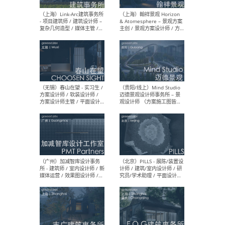
（上海）上海建筑设计研究
（北
院有限公司 沈钺建筑创作工
师（
作室（FREE STUDIO）- 助理
建筑
建筑师 / 驻场建筑师 / 实习
设计
生
实习
（上海）雁飞建筑事务所
（上
Yanfei architects - 助理建
VIS
筑师 / 建筑实习生（长期有
室内
效）
软装
（上海）十方圆国际 - 资深专
（上海
案负责人 / 主案设计师 / 设
建筑
计师助理 / 软装设计师 / 软
/ 
装设计师助理
师 