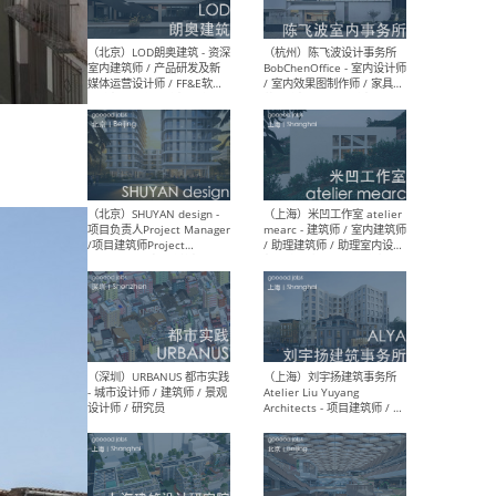
（大理）之间建筑
（西
ArCONNECT – 项目建筑师 /
研究
建筑师 / 助理建筑师 / 室内
主创
设计师 / 实习生
景观
施工
（深圳）TOMO東木筑造 -
（广
室内设计师 / 资深深化设计
所 
师 / AIGC内容编辑(室内设计
理设
方向) / 照明设计师 / 软装设
新媒
计师
生
（北京）LOD朗奥建筑 - 资深
（杭
室内建筑师 / 产品研发及新
Bob