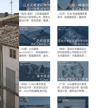
（杭州）GLA建筑设计 - 建筑
（南京
设计实习生 / 建筑设计师
社 
（应届）/ 建筑设计师（方案
执行
设计）/ 建筑设计师（施工
实习
图）/ 结构设计师 / 给排水设
计师
（上海）或者设计 OR
（上
Design - 室内主案设计师 /
室 -
室内设计师 / 施工图深化设
理建
计师 / 室内设计助理 / 新媒
实习
体运营
请）
（南京/淮安）江苏美城建筑
（北
规划设计院有限公司 - 建筑方
务所
案设计师 / 商务经理 / 暖通
设计师 / 造价工程师