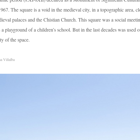
7. The square is a void in the medieval city, in a topographic area, cl
edieval palaces and the Chistian Church. This square was a social meeti
as a playground of a children’s school. But in the last decades was used o
ty of the space.
a Villalba