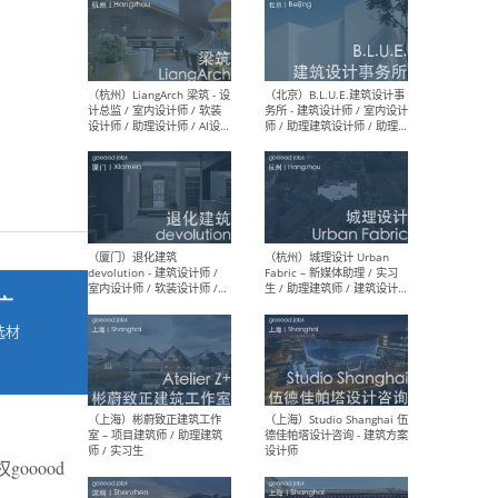
最新工作
按地区查看 ：
全部
|
北方
|
长江
|
华南
（杭州）LiangArch 梁筑 - 设
（北
计总监 / 室内设计师 / 软装
务所
设计师 / 助理设计师 / AI设计
师 
师 / 施工图深化设计师 / 品
室内
牌商务总助
广
选材
→
（厦门）退化建筑
（杭
devolution - 建筑设计师 /
Fab
室内设计师 / 软装设计师 /
生 
项目统筹 / 合伙人助理
师
ooood