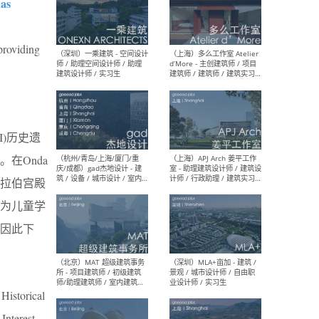
as
（上海）彬蔚致正建筑工作
（上海
providing
室 – 项目建筑师 / 助理建筑
德佳
师 / 实习生
设计
I)历史遗
在Onda
（深圳）一乘建筑 - 空间设计
（上
师 / 助理空间设计师 / 助理
d’M
拉伯宫殿
建筑设计师 / 实习生
建筑
生 
为儿童学
因此下
（杭州/青岛/上海/厦门/重
（上海
 Historical
庆/成都）gad杰地设计 - 建
室 
筑 / 设备 / 城市设计 / 室内 /
计师
Interest