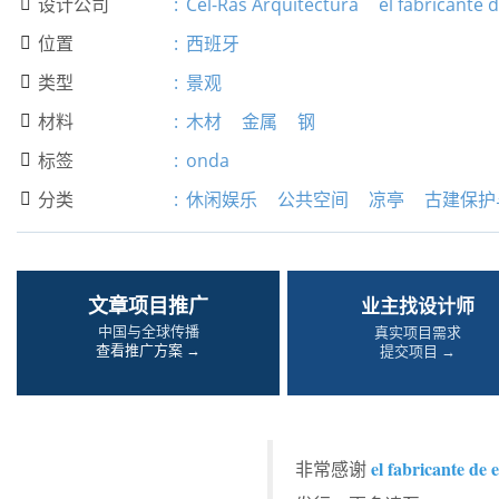
设计公司
:
Cel-Ras Arquitectura
el fabricante 

位置
:
西班牙

类型
:
景观

材料
:
木材
金属
钢

标签
:
onda

分类
:
休闲娱乐
公共空间
凉亭
古建保护

文章项目推广
业主找设计师
中国与全球传播
真实项目需求
查看推广方案 →
提交项目 →
el fabricante de 
非常感谢