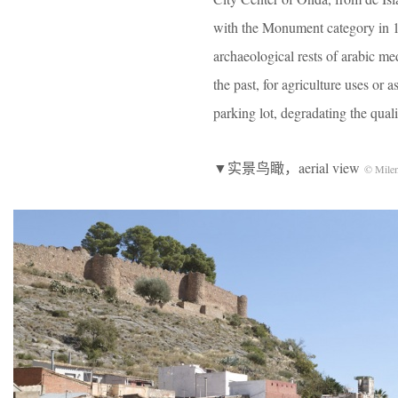
with the Monument category in 196
archaeological rests of arabic m
the past, for agriculture uses or 
parking lot, degradating the quali
▼实景鸟瞰，aerial view
© Milen