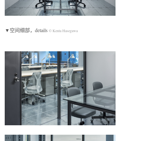
▼空间细部，details
© Kenta Hasegawa