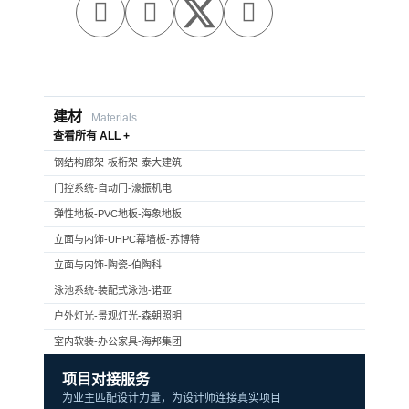



建材
Materials
查看所有 ALL +
钢结构廊架-板桁架-泰大建筑
门控系统-自动门-濠振机电
弹性地板-PVC地板-海象地板
立面与内饰-UHPC幕墙板-苏博特
立面与内饰-陶瓷-伯陶科
泳池系统-装配式泳池-诺亚
户外灯光-景观灯光-森朝照明
室内软装-办公家具-海邦集团
项目对接服务
为业主匹配设计力量，为设计师连接真实项目