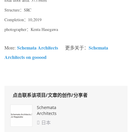
total floor area: 375.64㎡
Structure：SRC
Completion：10,2019
photographer：Kenta Hasegawa
Schemata Architects
Schemata
More:
更多关于：
Architects on gooood
点击联系该项目/文章的创作/分享者
Schemata
Architects
日本
