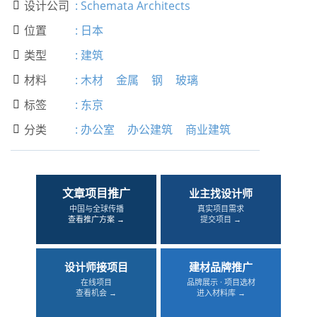
设计公司
:
Schemata Architects

位置
:
日本

类型
:
建筑

材料
:
木材
金属
钢
玻璃

标签
:
东京

分类
:
办公室
办公建筑
商业建筑

文章项目推广
业主找设计师
中国与全球传播
真实项目需求
查看推广方案 →
提交项目 →
设计师接项目
建材品牌推广
在线项目
品牌展示 · 项目选材
查看机会 →
进入材料库 →