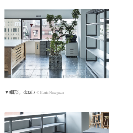
▼细部，details
© Kenta Hasegawa