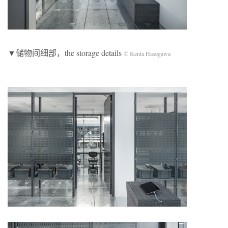
▼储物间细部，the storage details
© Kenta Hasegawa