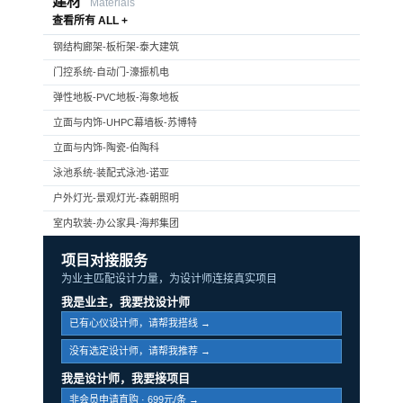
建材
Materials
查看所有 ALL +
钢结构廊架-板桁架-泰大建筑
门控系统-自动门-濠振机电
弹性地板-PVC地板-海象地板
立面与内饰-UHPC幕墙板-苏博特
立面与内饰-陶瓷-伯陶科
泳池系统-装配式泳池-诺亚
户外灯光-景观灯光-森朝照明
室内软装-办公家具-海邦集团
项目对接服务
为业主匹配设计力量，为设计师连接真实项目
我是业主，我要找设计师
已有心仪设计师，请帮我搭线 →
没有选定设计师，请帮我推荐 →
我是设计师，我要接项目
非会员申请直购 · 699元/条 →