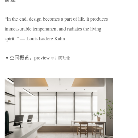
“In the end, design becomes a part of life, it produces
immeasurable temperament and radiates the living
spirit. ” — Louis Isadore Kahn
▼空间概览，preview
© 川河映像