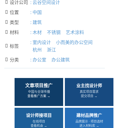
设计公司
:
云谷空间设计

位置
:
中国

类型
:
建筑

材料
:
木材
不锈钢
艺术涂料

:
室内设计
小而美的办公空间
标签

杭州
浙江
分类
:
办公室
办公建筑

文章项目推广
业主找设计师
中国与全球传播
真实项目需求
查看推广方案 →
提交项目 →
设计师接项目
建材品牌推广
在线项目
品牌展示 · 项目选材
查看机会 →
进入材料库 →