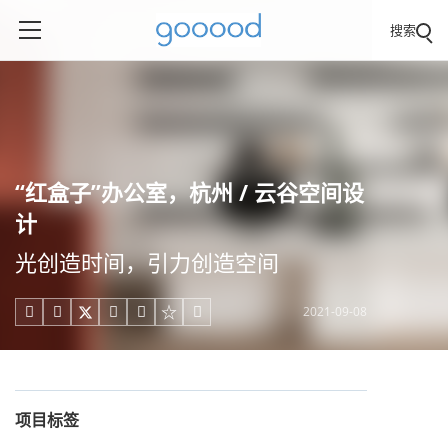
搜索
“红盒子”办公室，杭州 / 云谷空间设
计
光创造时间，引力创造空间
2021-09-08





项目标签