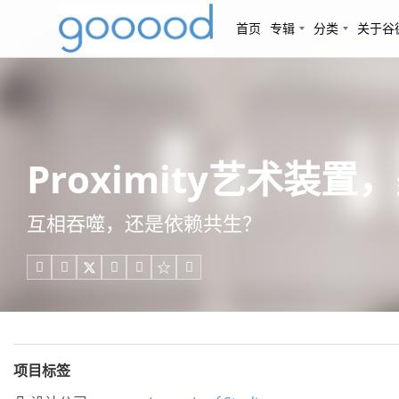
首页
专辑
分类
关于谷
Proximity艺术装置，墨尔
互相吞噬，还是依赖共生？





项目标签