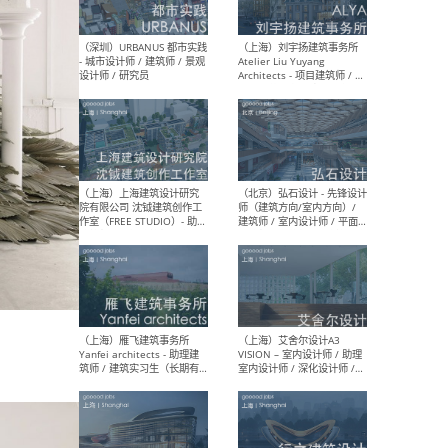
（北京）LOD朗奥建筑 - 资深
（杭
室内建筑师 / 产品研发及新
Bob
媒体运营设计师 / FF&E软装
/ 
设计师 / 深化设计师 / 实习
装设
生
（北京）SHUYAN design -
（上
项目负责人Project Manager
mea
/项目建筑师Project
/ 
Architect / 助理建筑师
师 
Assistant Architect / 创始
请）
人助理Founder's Assistant
/ 实习生Intern
（深圳）URBANUS 都市实践
（上
- 城市设计师 / 建筑师 / 景观
Atel