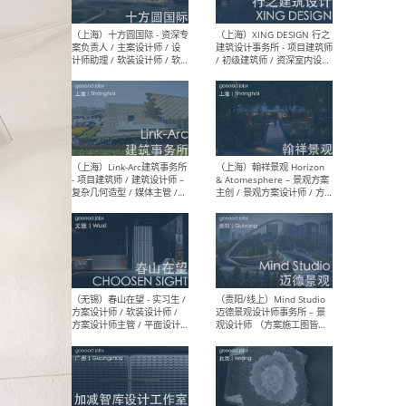
设计师 / 研究员
Arc
媒体
生（
（上海）上海建筑设计研究
（北
院有限公司 沈钺建筑创作工
师（
作室（FREE STUDIO）- 助理
建筑
建筑师 / 驻场建筑师 / 实习
设计
生
实习
（上海）雁飞建筑事务所
（上
Yanfei architects - 助理建
VIS
筑师 / 建筑实习生（长期有
室内
效）
软装