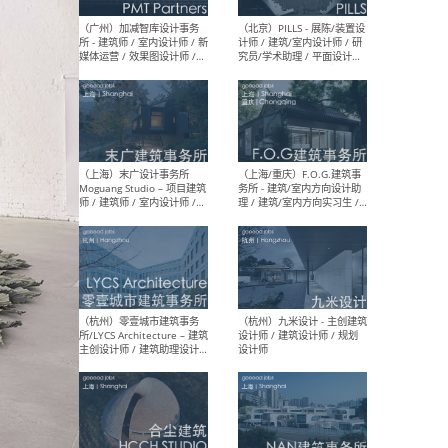
（上海）十方圆国际 - 资深专
（上海
案负责人 / 主案设计师 / 设
建筑
计师助理 / 软装设计师 / 软
/ 
装设计师助理
师 
（上海）Link-Arc建筑事务所
（上
- 项目建筑师 / 建筑设计师 –
& A
复杂几何造型 / 媒体主管 /
主创
学术研究专员 / 实习生计划
案深
软装
（方
（无锡）春山在望 - 实习生 /
（贵阳
方案设计师 / 软装设计师 /
迈德
方案设计师主管 / 平面设计
观设
师
可）