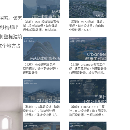
的探索。该艺
（杭州/青岛/上海/厦门/重
（上海
庆/成都）gad杰地设计 - 建
室 
能够构想出
筑 / 设备 / 城市设计 / 室内 /
计师
幕墙 / BIM / 成本 / 工程 / 运
生
要将整栋建筑
营 / 品牌 / 观点views / 实习
等
这个地方占
（北京）MAT 超级建筑事务
（深圳
所 - 项目建筑师 / 初级建筑
景观
师/助理建筑师 / 室内建筑师
业设
/ 实习生
（北京）MAD建筑事务所 -
（上
商务拓展 / 媒体专员/经理 /
群 
建筑设计师
/ 