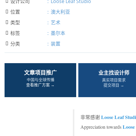
设计公司
:
Loose Leaf Studio

位置
:
澳大利亚

类型
:
艺术

标签
:
墨尔本

分类
:
装置

文章项目推广
业主找设计师
中国与全球传播
真实项目需求
查看推广方案 →
提交项目 →
Loose Leaf Stud
非常感谢
Loose 
Appreciation towards