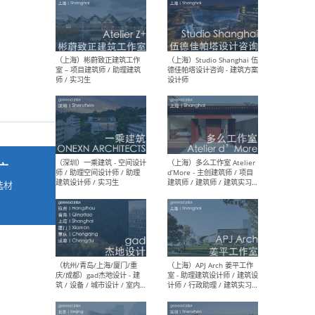
最新工作
按地区查看 ：
全部
|
北方
|
长江
|
华南
（上海）彬蔚致正建筑工作
（上海
室 – 项目建筑师 / 助理建筑
德佳
师 / 实习生
设计
广
选材
→
（深圳）一乘建筑 - 空间设计
（上
师 / 助理空间设计师 / 助理
d’M
建筑设计师 / 实习生
建筑
生 