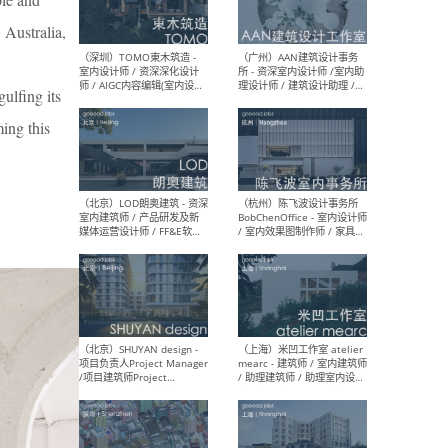
（南京/淮安）江苏美城建筑
（北
 Australia,
规划设计院有限公司 - 建筑方
务所
案设计师 / 商务经理 / 暖通
设计师 / 造价工程师
gulfing its
ming this
（大理）之间建筑
（西
ArCONNECT – 项目建筑师 /
研究
建筑师 / 助理建筑师 / 室内
主创
设计师 / 实习生
景观
施工
（深圳）TOMO東木筑造 -
（广
室内设计师 / 资深深化设计
所 
师 / AIGC内容编辑(室内设计
理设
方向) / 照明设计师 / 软装设
新媒
计师
生