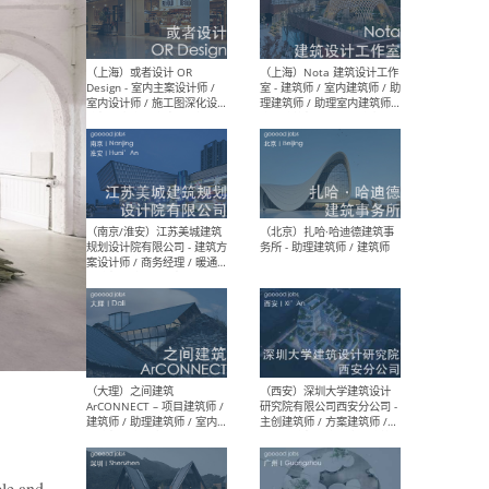
师 
（杭州）GLA建筑设计 - 建筑
（南京
设计实习生 / 建筑设计师
社 
（应届）/ 建筑设计师（方案
执行
设计）/ 建筑设计师（施工
实习
图）/ 结构设计师 / 给排水设
计师
（上海）或者设计 OR
（上
Design - 室内主案设计师 /
室 -
室内设计师 / 施工图深化设
理建
计师 / 室内设计助理 / 新媒
实习
体运营
请）
ple and