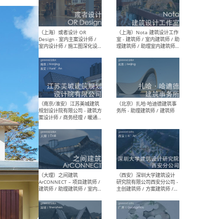
师 
（杭州）GLA建筑设计 - 建筑
（南京
设计实习生 / 建筑设计师
社 
（应届）/ 建筑设计师（方案
执行
设计）/ 建筑设计师（施工
实习
图）/ 结构设计师 / 给排水设
计师
（上海）或者设计 OR
（上
Design - 室内主案设计师 /
室 -
室内设计师 / 施工图深化设
理建
计师 / 室内设计助理 / 新媒
实习
体运营
请）