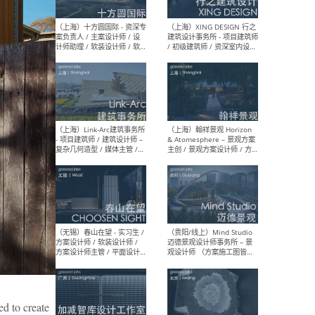
设计师 / 研究员
Arc
媒体
生（
（上海）上海建筑设计研究
（北
院有限公司 沈钺建筑创作工
师（
作室（FREE STUDIO）- 助理
建筑
建筑师 / 驻场建筑师 / 实习
设计
生
实习
（上海）雁飞建筑事务所
（上
Yanfei architects - 助理建
VIS
筑师 / 建筑实习生（长期有
室内
效）
软装
ed to create