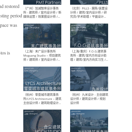
nd restored
（上海）十方圆国际 - 资深专
（上海
案负责人 / 主案设计师 / 设
建筑
sting period
计师助理 / 软装设计师 / 软
/ 
 space was
装设计师助理
师 
 is
（上海）Link-Arc建筑事务所
（上
- 项目建筑师 / 建筑设计师 –
& A
复杂几何造型 / 媒体主管 /
主创
学术研究专员 / 实习生计划
案深
软装
（方
（无锡）春山在望 - 实习生 /
（贵阳
方案设计师 / 软装设计师 /
迈德
方案设计师主管 / 平面设计
观设
师
可）