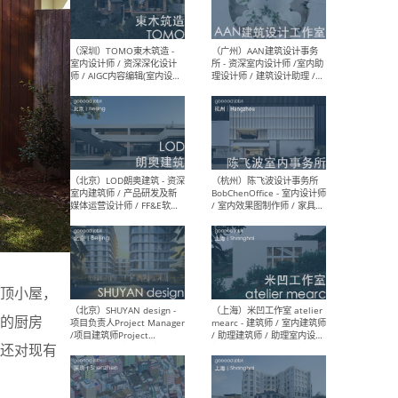
（南京/淮安）江苏美城建筑
（北
规划设计院有限公司 - 建筑方
务所
案设计师 / 商务经理 / 暖通
设计师 / 造价工程师
（大理）之间建筑
（西
ArCONNECT – 项目建筑师 /
研究
建筑师 / 助理建筑师 / 室内
主创
设计师 / 实习生
景观
施工
顶小屋，
（深圳）TOMO東木筑造 -
（广
的厨房
室内设计师 / 资深深化设计
所 
师 / AIGC内容编辑(室内设计
理设
还对现有
方向) / 照明设计师 / 软装设
新媒
计师
生