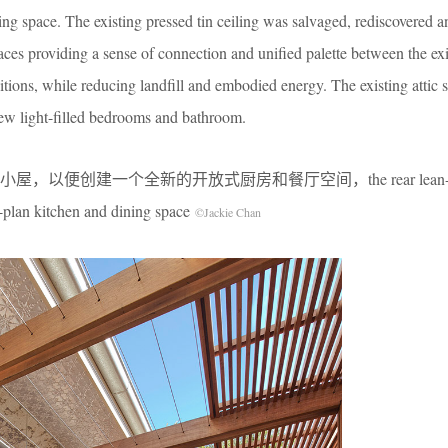
ng space. The existing pressed tin ceiling was salvaged, rediscovered a
ces providing a sense of connection and unified palette between the exi
itions, while reducing landfill and embodied energy. The existing attic
w light-filled bedrooms and bathroom.
以便创建一个全新的开放式厨房和餐厅空间，the rear lean-tos
-plan kitchen and dining space
©Jackie Chan