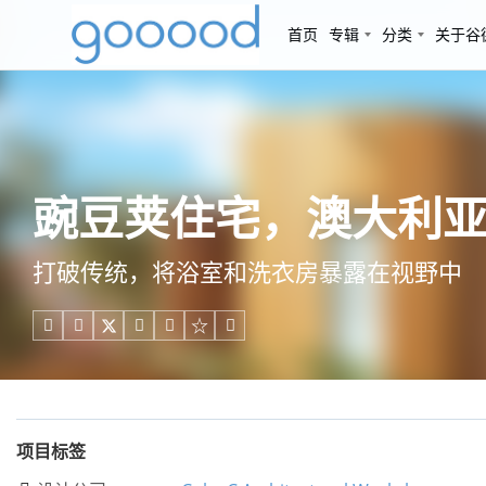
首页
专辑
分类
关于谷
豌豆荚住宅，澳大利亚 / Cp
打破传统，将浴室和洗衣房暴露在视野中





项目标签