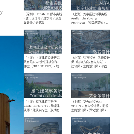
ly
（北京）LOD朗奥建筑 - 资深
（杭
室内建筑师 / 产品研发及新
Bob
媒体运营设计师 / FF&E软装
/ 
设计师 / 深化设计师 / 实习
装设
生
（北京）SHUYAN design -
（上
项目负责人Project Manager
mea
/项目建筑师Project
/ 
Architect / 助理建筑师
师 
Assistant Architect / 创始
请）
人助理Founder's Assistant
/ 实习生Intern
（深圳）URBANUS 都市实践
（上
- 城市设计师 / 建筑师 / 景观
Atel