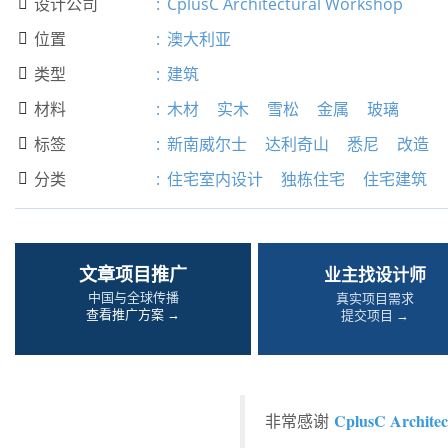
设计公司
:
CplusC Architectural Workshop

位置
:
澳大利亚

类型
:
建筑

材料
:
木材
实木
雪松
金属
玻璃

标签
:
新南威尔士
达利奇山
悉尼
改造

分类
:
住宅室内设计
独栋住宅
住宅建筑

文章项目推广
业主找设计师
中国与全球传播
真实项目需求
查看推广方案 →
提交项目 →
CplusC Archite
非常感谢