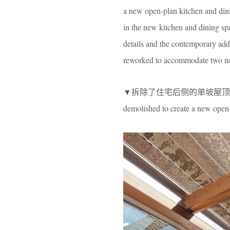
a new open-plan kitchen and dini
in the new kitchen and dining spa
details and the contemporary add
reworked to accommodate two ne
▼拆除了住宅后侧的单坡屋顶小屋，
demolished to create a new open