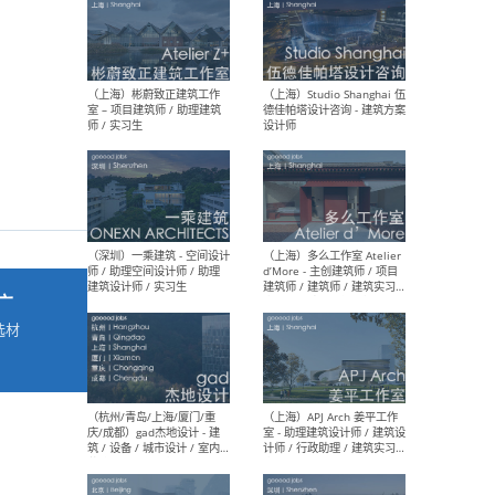
最新工作
按地区查看 ：
全部
|
北方
|
长江
|
华南
（上海）彬蔚致正建筑工作
（上海
室 – 项目建筑师 / 助理建筑
德佳
师 / 实习生
设计
广
选材
→
（深圳）一乘建筑 - 空间设计
（上
师 / 助理空间设计师 / 助理
d’M
建筑设计师 / 实习生
建筑
生 