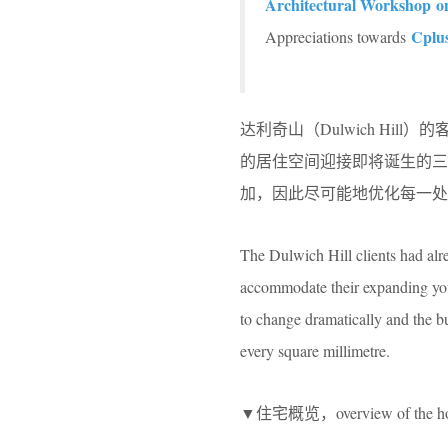
Architectural Workshop o
Cplu
Appreciations towards
达利奇山（Dulwich H
的居住空间迎接即将诞生的
加，因此尽可能地优化每一处
The Dulwich Hill clients had alre
accommodate their expanding youn
to change dramatically and the bu
every square millimetre.
▼住宅概览，overview of the h