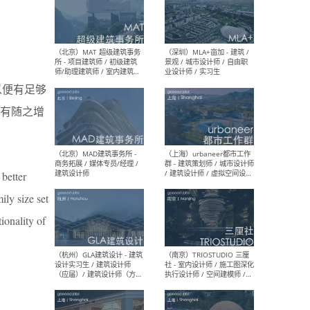
（杭州/青岛/上海/厦门/重
（上海
庆/成都）gad杰地设计 - 建
室 
筑 / 设备 / 城市设计 / 室内 /
计师
幕墙 / BIM / 成本 / 工程 / 运
生
以便有足够
营 / 品牌 / 观点views / 实习
等
有随之增
（北京）MAT 超级建筑事务
（深圳
所 - 项目建筑师 / 初级建筑
景观
 better
师/助理建筑师 / 室内建筑师
业设
/ 实习生
ly size set
ionality of
（北京）MAD建筑事务所 -
（上
商务拓展 / 媒体专员/经理 /
群 
建筑设计师
/ 