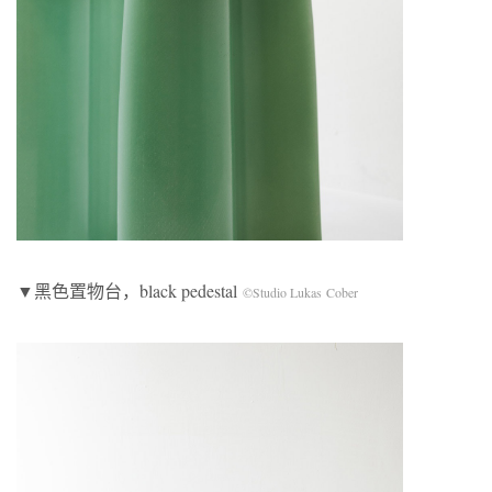
▼黑色置物台，black pedestal
©Studio Lukas Cober