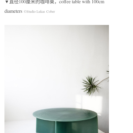
▼直径100厘米的咖啡桌，coffee table with 100cm
diameters
©Studio Lukas Cober