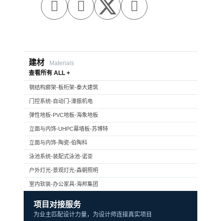



建材
Materials
查看所有 ALL +
钢结构廊架-板桁架-泰大建筑
门控系统-自动门-濠振机电
弹性地板-PVC地板-海象地板
立面与内饰-UHPC幕墙板-苏博特
立面与内饰-陶瓷-伯陶科
泳池系统-装配式泳池-诺亚
户外灯光-景观灯光-森朝照明
室内软装-办公家具-海邦集团
项目对接服务
为业主匹配设计力量，为设计师连接真实项目