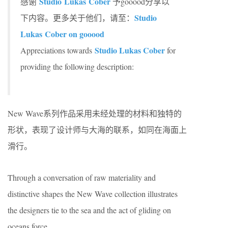
Studio Lukas Cober
感谢
予gooood分享以
Studio
下内容。更多关于他们，请至：
Lukas Cober on gooood
Studio Lukas Cober
Appreciations towards
for
providing the following description:
New Wave系列作品采用未经处理的材料和独特的
形状，表现了设计师与大海的联系，如同在海面上
滑行。
Through a conversation of raw materiality and
distinctive shapes the New Wave collection illustrates
the designers tie to the sea and the act of gliding on
oceans force.