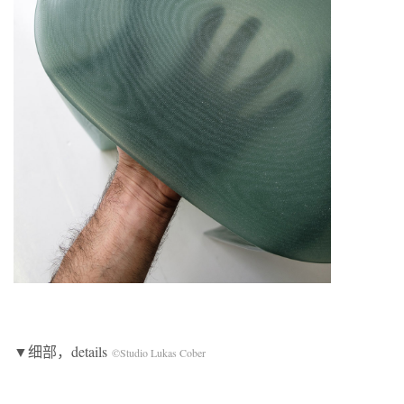
▼细部，details
©Studio Lukas Cober