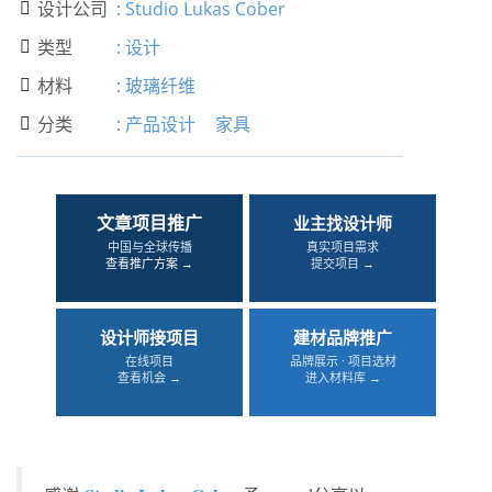
设计公司
:
Studio Lukas Cober

类型
:
设计

材料
:
玻璃纤维

分类
:
产品设计
家具

文章项目推广
业主找设计师
中国与全球传播
真实项目需求
查看推广方案 →
提交项目 →
设计师接项目
建材品牌推广
在线项目
品牌展示 · 项目选材
查看机会 →
进入材料库 →