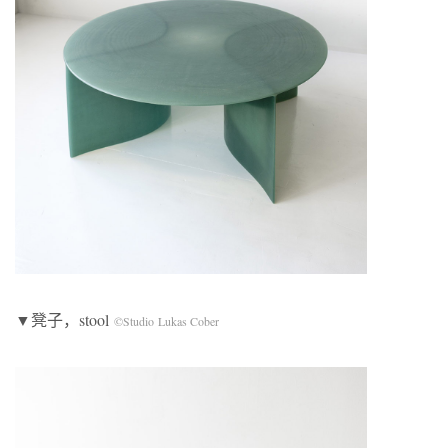
▼凳子，stool
©Studio Lukas Cober