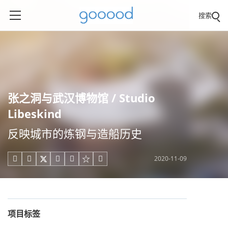
搜索
张之洞与武汉博物馆 / Studio
Libeskind
反映城市的炼钢与造船历史
2020-11-09





项目标签