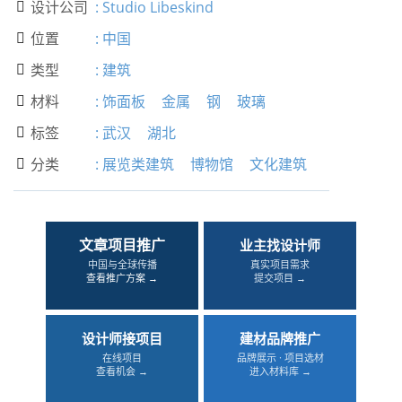
设计公司
:
Studio Libeskind

位置
:
中国

类型
:
建筑

材料
:
饰面板
金属
钢
玻璃

标签
:
武汉
湖北

分类
:
展览类建筑
博物馆
文化建筑

文章项目推广
业主找设计师
中国与全球传播
真实项目需求
查看推广方案 →
提交项目 →
设计师接项目
建材品牌推广
在线项目
品牌展示 · 项目选材
查看机会 →
进入材料库 →