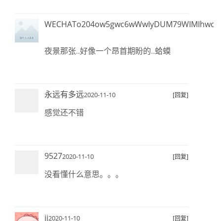
WECHATo204ow5gwc6wWwIyDUM79WIMIhwc
20
11
夜景那张..好像一个昂首期盼的..蛤蟆
永远有多远
2020-11-10
[回复]
感觉还不错
9527
2020-11-10
[回复]
没看懂什么意思。。。
jj
2020-11-10
[回复]