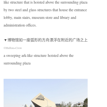
like structure that is hoisted above the surrounding plaza
by two steel and glass structures that house the entrance
lobby, main stairs, museum store and library and
administration offices.
▼博物馆如一座弧形的方舟漂浮在附近的广场之上
©Hufton+Crow
a sweeping ark-like structure hoisted above the
surrounding plaza