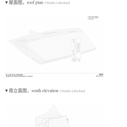
▼屋面图，roof plan
©Studio Libeskind
▼南立面图，south elevation
©Studio Libeskind