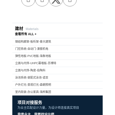
建材
Materials
查看所有 ALL +
钢结构廊架-板桁架-泰大建筑
门控系统-自动门-濠振机电
弹性地板-PVC地板-海象地板
立面与内饰-UHPC幕墙板-苏博特
立面与内饰-陶瓷-伯陶科
泳池系统-装配式泳池-诺亚
户外灯光-景观灯光-森朝照明
室内软装-办公家具-海邦集团
项目对接服务
为业主匹配设计力量，为设计师连接真实项目
我是业主，我要找设计师