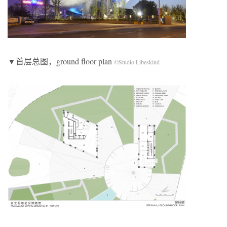
▼首层总图，ground floor plan
©Studio Libeskind