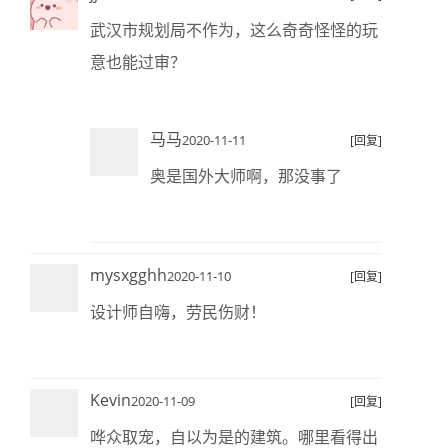
武汉市规划局不作为，这么奇奇怪怪的玩
意也能过审？
马马
2020-11-11
[回复]
奥是国外大师啊，那没事了
mysxgghh
2020-11-10
[回复]
设计师自嗨，劳民伤财！
Kevin
2020-11-09
[回复]
哗众取宠，自以为是的建筑。哪里看得出