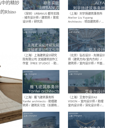
品中的精妙
Rhino
（北京）LOD朗奥建筑 - 资深
（杭
室内建筑师 / 产品研发及新
Bob
媒体运营设计师 / FF&E软装
/ 
设计师 / 深化设计师 / 实习
装设
生
（北京）SHUYAN design -
（上
项目负责人Project Manager
mea
/项目建筑师Project
/ 
Architect / 助理建筑师
师 
Assistant Architect / 创始
请）
人助理Founder's Assistant
/ 实习生Intern
（深圳）URBANUS 都市实践
（上
- 城市设计师 / 建筑师 / 景观
Atel