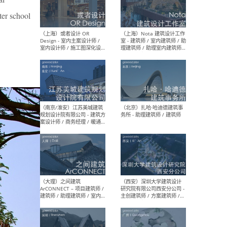
师 
ter school
（杭州）GLA建筑设计 - 建筑
（南京
设计实习生 / 建筑设计师
社 
（应届）/ 建筑设计师（方案
执行
设计）/ 建筑设计师（施工
实习
图）/ 结构设计师 / 给排水设
计师
（上海）或者设计 OR
（上
Design - 室内主案设计师 /
室 -
室内设计师 / 施工图深化设
理建
计师 / 室内设计助理 / 新媒
实习
体运营
请）