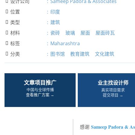
设计公司
:
Sameep Padora & Associates

位置
:
印度

类型
:
建筑

材料
:
瓷砖
玻璃
屋面
屋面砖瓦

标签
:
Maharashtra

分类
:
图书馆
教育建筑
文化建筑

文章项目推广
业主找设计师
中国与全球传播
真实项目需求
查看推广方案 →
提交项目 →
Sameep Padora & Ass
感谢