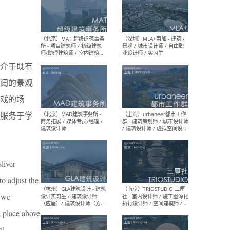
（杭州/青岛/上海/厦门/重
（上海
庆/成都）gad杰地设计 - 建
室 
筑 / 设备 / 城市设计 / 室内 /
计师
幕墙 / BIM / 成本 / 工程 / 运
生
介于既有
营 / 品牌 / 观点views / 实习
等
阔的景观
戏的场
服务于学
（北京）MAT 超级建筑事务
（深圳
所 - 项目建筑师 / 初级建筑
景观
师/助理建筑师 / 室内建筑师
业设
/ 实习生
liver
to adjust the
g we
（北京）MAD建筑事务所 -
（上
a place above
商务拓展 / 媒体专员/经理 /
群 
建筑设计师
/ 
al