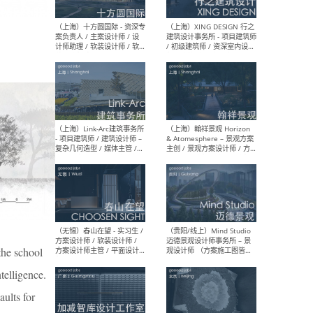
设计师 / 研究员
Arc
媒体
生（
（上海）上海建筑设计研究
（北
院有限公司 沈钺建筑创作工
师（
作室（FREE STUDIO）- 助理
建筑
建筑师 / 驻场建筑师 / 实习
设计
生
实习
（上海）雁飞建筑事务所
（上
Yanfei architects - 助理建
VIS
筑师 / 建筑实习生（长期有
室内
 the school
效）
软装
telligence.
aults for