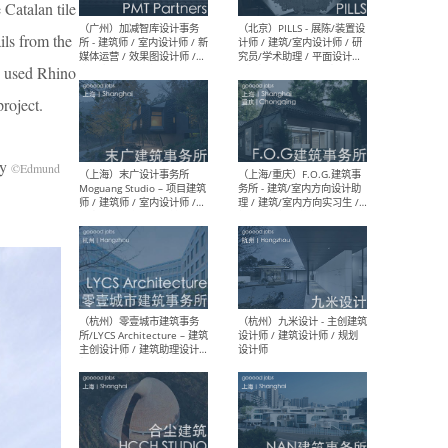
 Catalan tile
（上海）十方圆国际 - 资深专
（上海
ils from the
案负责人 / 主案设计师 / 设
建筑
计师助理 / 软装设计师 / 软
/ 
e used Rhino
装设计师助理
师 
roject.
ay
©Edmund
（上海）Link-Arc建筑事务所
（上
- 项目建筑师 / 建筑设计师 –
& A
复杂几何造型 / 媒体主管 /
主创
学术研究专员 / 实习生计划
案深
软装
（方
（无锡）春山在望 - 实习生 /
（贵阳
方案设计师 / 软装设计师 /
迈德
方案设计师主管 / 平面设计
观设
师
可）