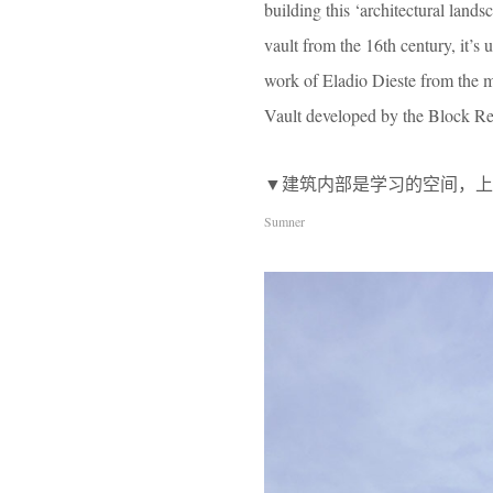
building this ‘architectural lands
vault from the 16th century, it’s 
work of Eladio Dieste from the m
Vault developed by the Block Res
▼建筑内部是学习的空间，上方则是游戏的场地，
Sumner