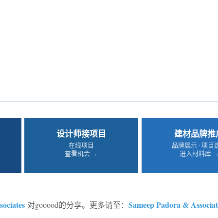
设计师接项目
建材品牌推
在线项目
品牌展示 · 项目
查看机会 →
进入材料库 
ociates
Sameep Padora & Associat
对gooood的分享。更多请至：