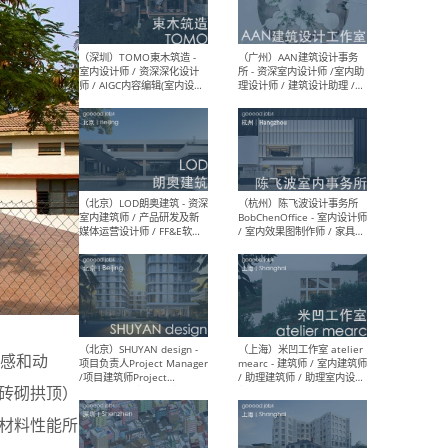
（南京/淮安）江苏美城建筑
（北
规划设计院有限公司 - 建筑方
务所
案设计师 / 商务经理 / 暖通
设计师 / 造价工程师
（大理）之间建筑
（西
ArCONNECT – 项目建筑师 /
研究
建筑师 / 助理建筑师 / 室内
主创
设计师 / 实习生
景观
施工
（深圳）TOMO東木筑造 -
（广
感和动
室内设计师 / 资深深化设计
所 
师 / AIGC内容编辑(室内设计
理设
砖砌拱顶）
方向) / 照明设计师 / 软装设
新媒
的材料性能所
计师
生