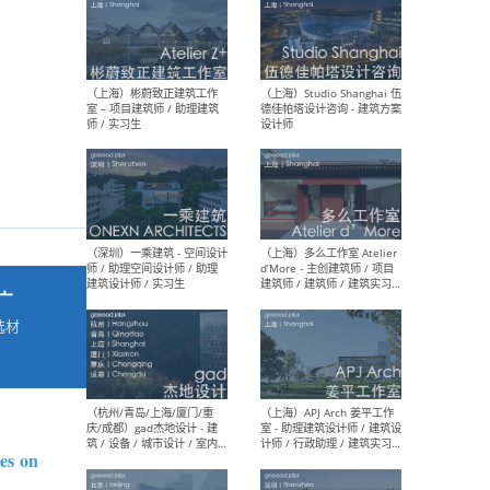
最新工作
按地区查看 ：
全部
|
北方
|
长江
|
华南
（上海）彬蔚致正建筑工作
（上海
室 – 项目建筑师 / 助理建筑
德佳
师 / 实习生
设计
广
选材
→
（深圳）一乘建筑 - 空间设计
（上
师 / 助理空间设计师 / 助理
d’M
建筑设计师 / 实习生
建筑
生 
es on