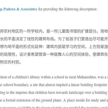
p Padora & Associates
for providing the following description:
拉邦农村地区的一所学校内，是一所儿童图书馆的扩建部分。场地
狭长的平面决定了线性的建筑布局。为了给孩子们营造出尽可能开
想为地平面的形式化延伸：建筑内部是学习的空间，上方则是游
源的局限性，设计者希望营造一种鼓舞人心的空间体验，使建筑在
附近的村民。
ition of a children’s library within a school in rural Maharashtra, was a s
 school boundary, a site that almost implied a linear building footprint 
ding to the impetus that children have towards landscape over a buildin
be a formal extension of the ground plane. A place inside for study and 
g resources available in the larger vicinity we needed the inspiring spati