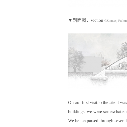
▼剖面图，section
©Sameep Padora
On our first visit to the site it w
buildings, we were somewhat enco
We hence parsed through several p