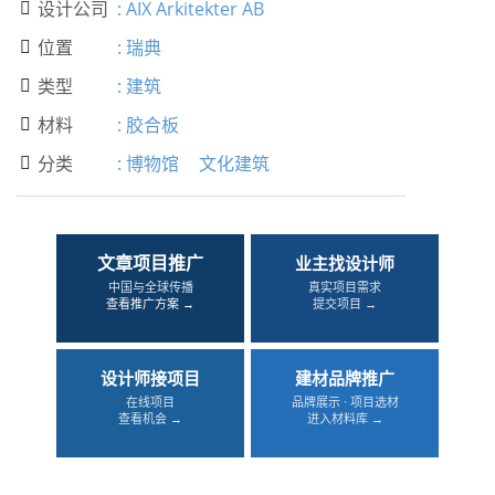
设计公司
:
AIX Arkitekter AB

位置
:
瑞典

类型
:
建筑

材料
:
胶合板

分类
:
博物馆
文化建筑

文章项目推广
业主找设计师
中国与全球传播
真实项目需求
查看推广方案 →
提交项目 →
设计师接项目
建材品牌推广
在线项目
品牌展示 · 项目选材
查看机会 →
进入材料库 →