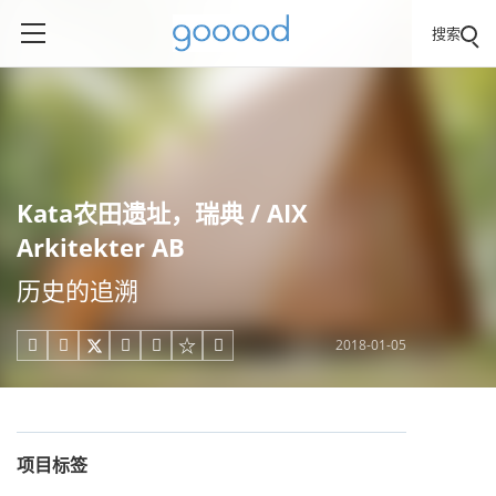
搜索
Kata农田遗址，瑞典 / AIX
Arkitekter AB
历史的追溯
2018-01-05





项目标签