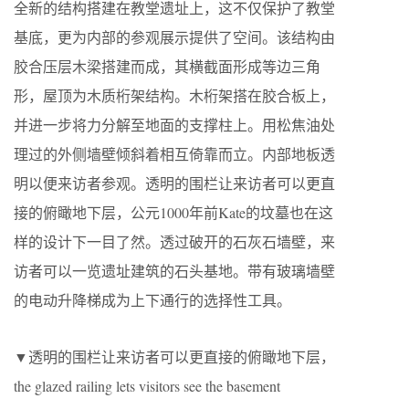
全新的结构搭建在教堂遗址上，这不仅保护了教堂
基底，更为内部的参观展示提供了空间。该结构由
胶合压层木梁搭建而成，其横截面形成等边三角
形，屋顶为木质桁架结构。木桁架搭在胶合板上，
并进一步将力分解至地面的支撑柱上。用松焦油处
理过的外侧墙壁倾斜着相互倚靠而立。内部地板透
明以便来访者参观。透明的围栏让来访者可以更直
接的俯瞰地下层，公元1000年前Kate的坟墓也在这
样的设计下一目了然。透过破开的石灰石墙壁，来
访者可以一览遗址建筑的石头基地。带有玻璃墙壁
的电动升降梯成为上下通行的选择性工具。
▼透明的围栏让来访者可以更直接的俯瞰地下层，
the glazed railing lets visitors see the basement