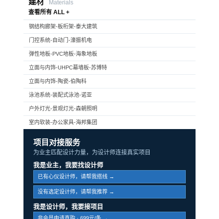
建材
Materials
查看所有 ALL +
钢结构廊架-板桁架-泰大建筑
门控系统-自动门-濠振机电
弹性地板-PVC地板-海象地板
立面与内饰-UHPC幕墙板-苏博特
立面与内饰-陶瓷-伯陶科
泳池系统-装配式泳池-诺亚
户外灯光-景观灯光-森朝照明
室内软装-办公家具-海邦集团
项目对接服务
为业主匹配设计力量，为设计师连接真实项目
我是业主，我要找设计师
已有心仪设计师，请帮我搭线 →
没有选定设计师，请帮我推荐 →
我是设计师，我要接项目
非会员申请直购 · 699元/条 →