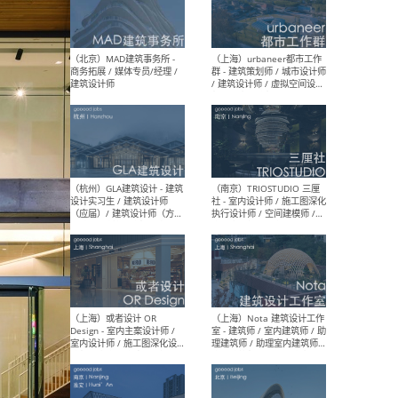
幕墙 / BIM / 成本 / 工程 / 运
生
营 / 品牌 / 观点views / 实习
等
（北京）MAT 超级建筑事务
（深圳
所 - 项目建筑师 / 初级建筑
景观
师/助理建筑师 / 室内建筑师
业设
/ 实习生
（北京）MAD建筑事务所 -
（上
商务拓展 / 媒体专员/经理 /
群 
建筑设计师
/ 
师 