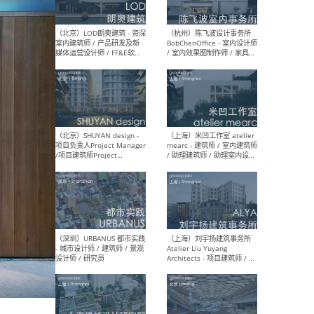
（大理）之间建筑
（西
ArCONNECT – 项目建筑师 /
研究
建筑师 / 助理建筑师 / 室内
主创
设计师 / 实习生
景观
施工
（深圳）TOMO東木筑造 -
（广
室内设计师 / 资深深化设计
所 
师 / AIGC内容编辑(室内设计
理设
方向) / 照明设计师 / 软装设
新媒
计师
生
（北京）LOD朗奥建筑 - 资深
（杭
室内建筑师 / 产品研发及新
Bob