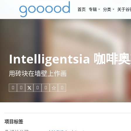
首页
专辑
分类
关于谷
Intelligentsia 咖
用砖块在墙壁上作画





项目标签