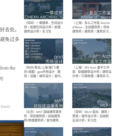
（上海）彬蔚致正建筑工作
（上海
室 – 项目建筑师 / 助理建筑
德佳
的好去处。
师 / 实习生
设计
避免过多
 from the
（深圳）一乘建筑 - 空间设计
（上
师 / 助理空间设计师 / 助理
d’M
ng
建筑设计师 / 实习生
建筑
生 
 Daniel
（杭州/青岛/上海/厦门/重
（上海
庆/成都）gad杰地设计 - 建
室 
筑 / 设备 / 城市设计 / 室内 /
计师