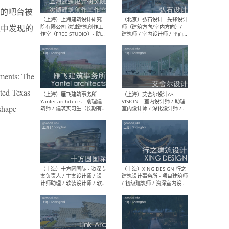
媒体运营设计师 / FF&E软装
/ 
的吧台被
设计师 / 深化设计师 / 实习
装设
生
穴中发现的
（北京）SHUYAN design -
（上
ements: The
项目负责人Project Manager
mea
/项目建筑师Project
/ 
ted Texas
Architect / 助理建筑师
师 
Assistant Architect / 创始
请）
shape
人助理Founder's Assistant
/ 实习生Intern
（深圳）URBANUS 都市实践
（上
- 城市设计师 / 建筑师 / 景观
Atel
设计师 / 研究员
Arc
媒体
生（