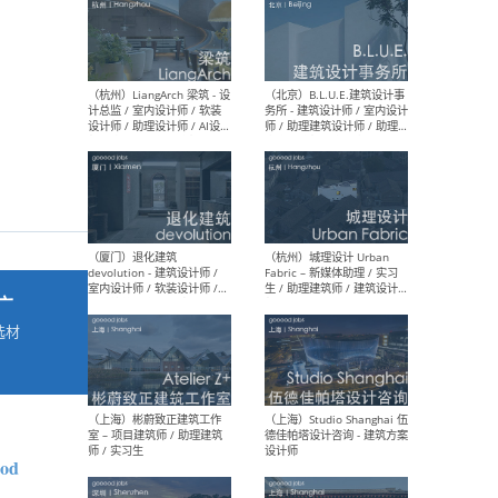
最新工作
按地区查看 ：
全部
|
北方
|
长江
|
华南
（杭州）LiangArch 梁筑 - 设
（北
计总监 / 室内设计师 / 软装
务所
设计师 / 助理设计师 / AI设计
师 
师 / 施工图深化设计师 / 品
室内
牌商务总助
广
选材
→
（厦门）退化建筑
（杭
devolution - 建筑设计师 /
Fab
室内设计师 / 软装设计师 /
生 
项目统筹 / 合伙人助理
师
ood