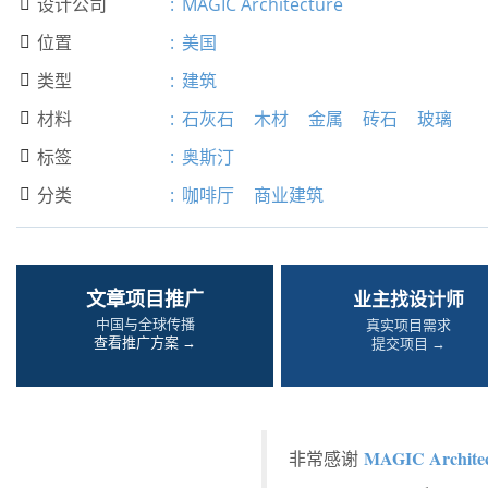
设计公司
:
MAGIC Architecture

位置
:
美国

类型
:
建筑

材料
:
石灰石
木材
金属
砖石
玻璃

标签
:
奥斯汀

分类
:
咖啡厅
商业建筑

文章项目推广
业主找设计师
中国与全球传播
真实项目需求
查看推广方案 →
提交项目 →
MAGIC Architec
非常感谢