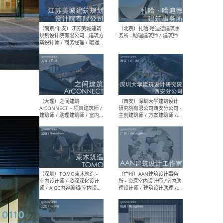
（杭州）GLA建筑设计 - 建筑
（南京
设计实习生 / 建筑设计师
社 
（应届）/ 建筑设计师（方案
执行
设计）/ 建筑设计师（施工
实习
图）/ 结构设计师 / 给排水设
计师
（上海）或者设计 OR
（上
Design - 室内主案设计师 /
室 -
室内设计师 / 施工图深化设
理建
计师 / 室内设计助理 / 新媒
实习
体运营
请）
（南京/淮安）江苏美城建筑
（北
规划设计院有限公司 - 建筑方
务所
案设计师 / 商务经理 / 暖通
设计师 / 造价工程师