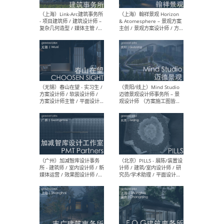
（上海）上海建筑设计研究
（北
院有限公司 沈钺建筑创作工
师（
作室（FREE STUDIO）- 助理
建筑
建筑师 / 驻场建筑师 / 实习
设计
生
实习
（上海）雁飞建筑事务所
（上
Yanfei architects - 助理建
VIS
筑师 / 建筑实习生（长期有
室内
效）
软装
（上海）十方圆国际 - 资深专
（上海
案负责人 / 主案设计师 / 设
建筑
计师助理 / 软装设计师 / 软
/ 
装设计师助理
师 