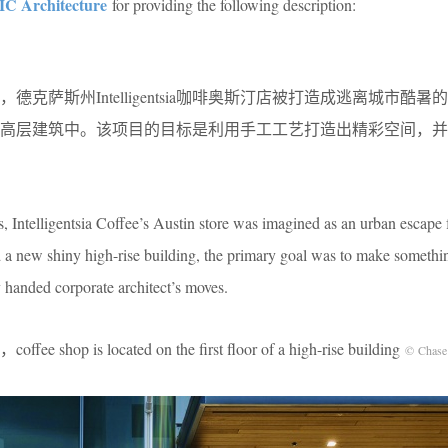
C Architecture
for providing the following description:
克萨斯州Intelligentsia咖啡奥斯汀店被打造成逃离城市酷暑
的高层建筑中。该项目的目标是利用手工工艺打造出精彩空间，并
, Intelligentsia Coffee’s Austin store was imagined as an urban escape
 a new shiny high-rise building, the primary goal was to make somethi
anded corporate architect’s moves.
is located on the first floor of a high-rise building
© Chase