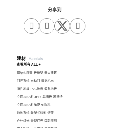
分享到



建材
Materials
查看所有 ALL +
钢结构廊架-板桁架-泰大建筑
门控系统-自动门-濠振机电
弹性地板-PVC地板-海象地板
立面与内饰-UHPC幕墙板-苏博特
立面与内饰-陶瓷-伯陶科
泳池系统-装配式泳池-诺亚
户外灯光-景观灯光-森朝照明