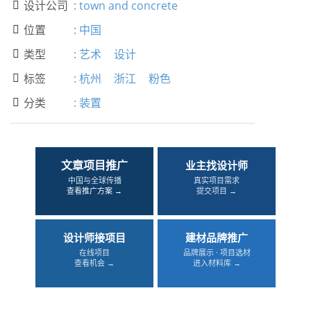
设计公司
:
town and concrete

位置
:
中国

类型
:
艺术
设计

标签
:
杭州
浙江
粉色

分类
:
装置

文章项目推广
业主找设计师
中国与全球传播
真实项目需求
查看推广方案 →
提交项目 →
设计师接项目
建材品牌推广
在线项目
品牌展示 · 项目选材
查看机会 →
进入材料库 →