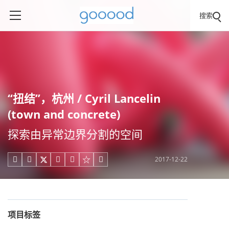
搜索
“扭结”，杭州 / Cyril Lancelin
(town and concrete)
探索由异常边界分割的空间
2017-12-22





项目标签