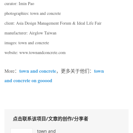
curator: Imin Pao
photographies: town and concrete
client: Asia Design Management Forum & Ideal Life Fair
manufacturer: Airglow Taiwan
images: town and concrete
website: www.townandconcrete.com
town and concrete
town
More：
，更多关于他们：
and concrete on gooood
点击联系该项目/文章的创作/分享者
town and