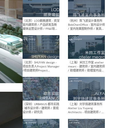
（南京/淮安）江苏美城建筑
（北
规划设计院有限公司 - 建筑方
务所
案设计师 / 商务经理 / 暖通
设计师 / 造价工程师
（大理）之间建筑
（西
ArCONNECT – 项目建筑师 /
研究
建筑师 / 助理建筑师 / 室内
主创
设计师 / 实习生
景观
施工
（深圳）TOMO東木筑造 -
（广
室内设计师 / 资深深化设计
所 
师 / AIGC内容编辑(室内设计
理设
方向) / 照明设计师 / 软装设
新媒
计师
生