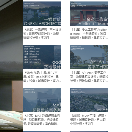
最新工作
按地区查看 ：
全部
|
北方
|
长江
|
华南
（上海）彬蔚致正建筑工作
（上海
室 – 项目建筑师 / 助理建筑
德佳
师 / 实习生
设计
（深圳）一乘建筑 - 空间设计
（上
师 / 助理空间设计师 / 助理
d’M
建筑设计师 / 实习生
建筑
生 