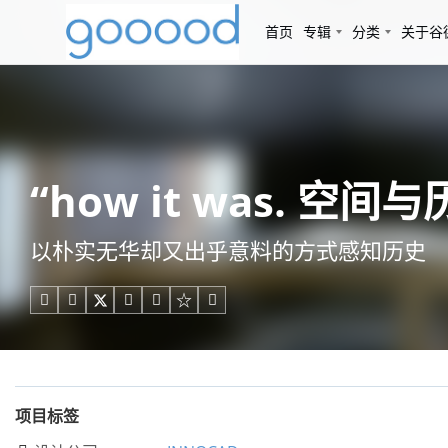
首页
专辑
分类
关于谷
“how it was. 空
以朴实无华却又出乎意料的方式感知历史





项目标签