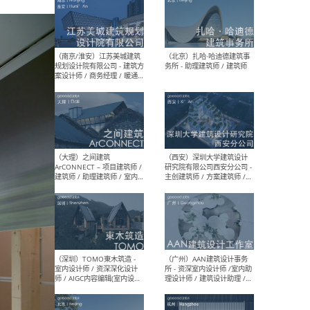
（杭州）GLA建筑设计 - 建筑
（南京
设计实习生 / 建筑设计师
社 
（应届）/ 建筑设计师（方案
执行
设计）/ 建筑设计师（施工
实习
图）/ 结构设计师 / 给排水设
计师
（上海）或者设计 OR
（上
Design - 室内主案设计师 /
室 -
室内设计师 / 施工图深化设
理建
计师 / 室内设计助理 / 新媒
实习
体运营
请）