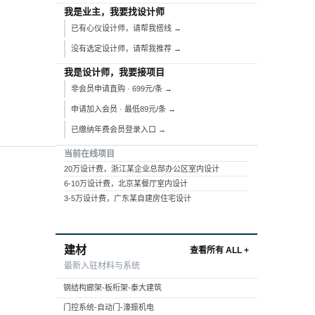
我是业主，我要找设计师
已有心仪设计师，请帮我搭线 →
没有选定设计师，请帮我推荐 →
我是设计师，我要接项目
非会员申请直购 · 699元/条 →
申请加入会员 · 最低89元/条 →
已缴纳年费会员登录入口 →
当前在线项目
20万设计费，浙江某企业总部办公区室内设计
6-10万设计费，北京某餐厅室内设计
3-5万设计费，广东某自建房住宅设计
建材
查看所有 ALL +
最新入驻材料与系统
钢结构廊架-板桁架-泰大建筑
门控系统-自动门-濠振机电