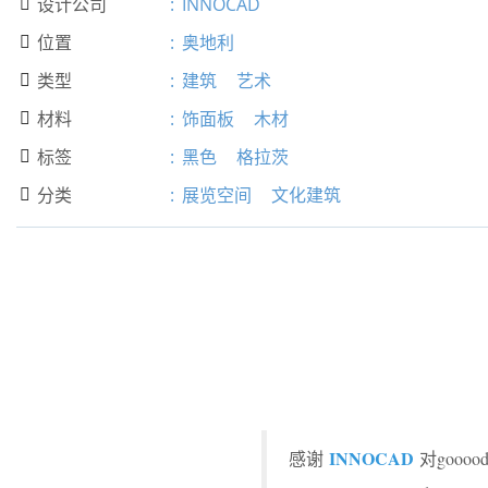
设计公司
:
INNOCAD

位置
:
奥地利

类型
:
建筑
艺术

材料
:
饰面板
木材

标签
:
黑色
格拉茨

分类
:
展览空间
文化建筑

INNOCAD
感谢
对goo