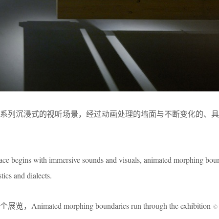
一系列沉浸式的视听场景，经过动画处理的墙面与不断变化的、具
ace begins with immersive sounds and visuals, animated morphing bou
ics and dialects.
ed morphing boundaries run through the exhibition
© 