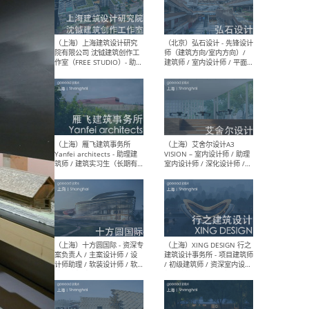
（北京）LOD朗奥建筑 - 资深
（杭
室内建筑师 / 产品研发及新
Bob
媒体运营设计师 / FF&E软装
/ 
设计师 / 深化设计师 / 实习
装设
生
（北京）SHUYAN design -
（上
项目负责人Project Manager
mea
/项目建筑师Project
/ 
Architect / 助理建筑师
师 
Assistant Architect / 创始
请）
人助理Founder's Assistant
/ 实习生Intern
（深圳）URBANUS 都市实践
（上
- 城市设计师 / 建筑师 / 景观
Atel
设计师 / 研究员
Arc