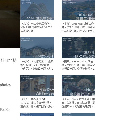
（杭州/青岛/上海/厦门/重
（上海
庆/成都）gad杰地设计 - 建
室 
筑 / 设备 / 城市设计 / 室内 /
计师
幕墙 / BIM / 成本 / 工程 / 运
生
营 / 品牌 / 观点views / 实习
等
（北京）MAT 超级建筑事务
（深圳
有当地特
所 - 项目建筑师 / 初级建筑
景观
师/助理建筑师 / 室内建筑师
业设
/ 实习生
ndaries
（北京）MAD建筑事务所 -
（上
商务拓展 / 媒体专员/经理 /
群 
Paul Ott
建筑设计师
/ 
师 