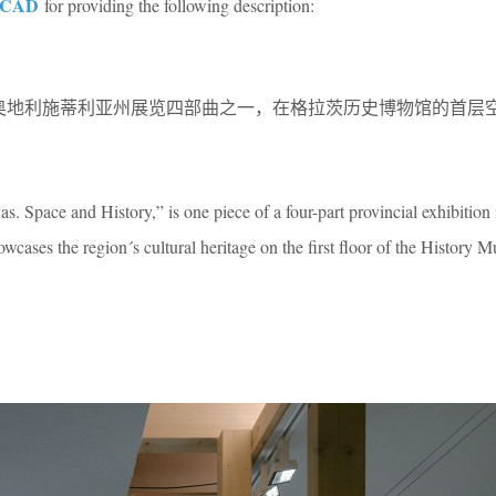
OCAD
for providing the following description:
历史”，是奥地利施蒂利亚州展览四部曲之一，在格拉茨历史博物馆的首
s. Space and History,” is one piece of a four-part provincial exhibition 
owcases the region´s cultural heritage on the first floor of the History 