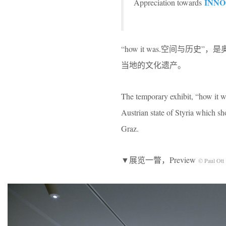
INN
Appreciation towards
“how it was.空间与
当地的文化遗产。
The temporary exhibit, “how it wa
Austrian state of Styria which sh
Graz.
▼展览一瞥，Preview
© Paul Ott