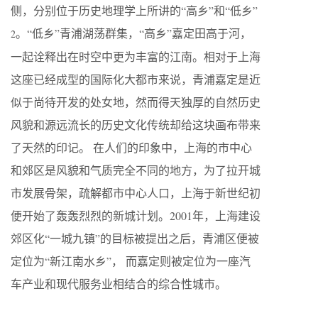
侧，分别位于历史地理学上所讲的“高乡”和“低乡”
。“低乡”青浦湖荡群集，“高乡”嘉定田高于河，
2
一起诠释出在时空中更为丰富的江南。相对于上海
这座已经成型的国际化大都市来说，青浦嘉定是近
似于尚待开发的处女地，然而得天独厚的自然历史
风貌和源远流长的历史文化传统却给这块画布带来
了天然的印记。 在人们的印象中，上海的市中心
和郊区是风貌和气质完全不同的地方，为了拉开城
市发展骨架，疏解都市中心人口，上海于新世纪初
便开始了轰轰烈烈的新城计划。2001年，上海建设
郊区化“一城九镇”的目标被提出之后，青浦区便被
定位为“新江南水乡”， 而嘉定则被定位为一座汽
车产业和现代服务业相结合的综合性城市。