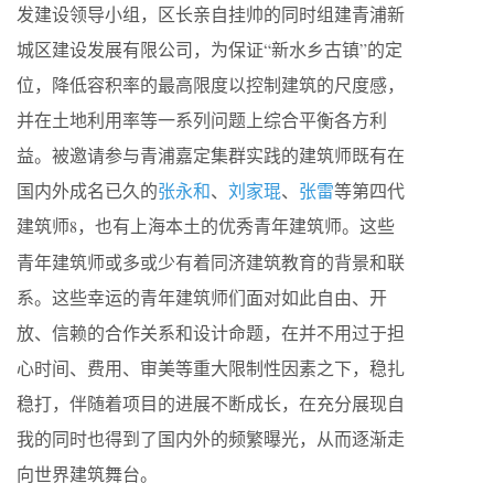
发建设领导小组，区长亲自挂帅的同时组建青浦新
城区建设发展有限公司，为保证“新水乡古镇”的定
位，降低容积率的最高限度以控制建筑的尺度感，
并在土地利用率等一系列问题上综合平衡各方利
益。被邀请参与青浦嘉定集群实践的建筑师既有在
国内外成名已久的
张永和
、
刘家琨
、
张雷
等第四代
建筑师
，也有上海本土的优秀青年建筑师。这些
8
青年建筑师或多或少有着同济建筑教育的背景和联
系。这些幸运的青年建筑师们面对如此自由、开
放、信赖的合作关系和设计命题，在并不用过于担
心时间、费用、审美等重大限制性因素之下，稳扎
稳打，伴随着项目的进展不断成长，在充分展现自
我的同时也得到了国内外的频繁曝光，从而逐渐走
向世界建筑舞台。