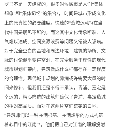
罗马不是一天建成的，很多时候城市是人们“集体
想象”和“集体记忆”的集合
， 时间是城市形成文化
3
上的原真性的必要维度。快速的“造城运动”
在当
4
代中国是屡见不鲜的，而这其中文化传承断裂、人
气难以速成、空间资源浪费等问题又常被人诟病。
对于完全空白的基地和周边环境，建筑的场所、文
脉的讨论似乎变得空洞，在完全服务于理性的现代
城市规划框架内，建筑做成什么样都存在一定程度
的合理性。现代城市规划的弊病或许需要大量的时
间来修补，但我们还是不得不承认，青浦、嘉定是
幸运的，精心筛选的建筑师确保了青浦、嘉定造城
的相对高品质。面对在这两片空旷荒芜的白地，
“建筑师们以一种充满根基、充满想象的方式构筑
着心目中的江南”
，他们把自己对江南的理解投射
5