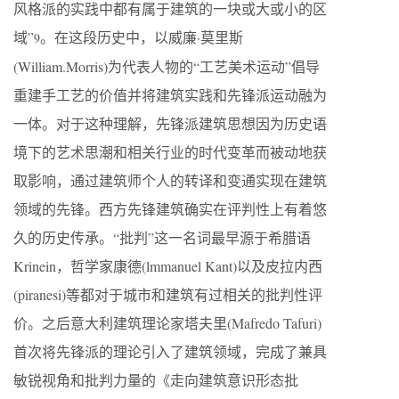
风格派的实践中都有属于建筑的一块或大或小的区
域”
。在这段历史中，以威廉·莫里斯
9
(William.Morris)为代表人物的“工艺美术运动”倡导
重建手工艺的价值并将建筑实践和先锋派运动融为
一体。对于这种理解，先锋派建筑思想因为历史语
境下的艺术思潮和相关行业的时代变革而被动地获
取影响，通过建筑师个人的转译和变通实现在建筑
领域的先锋。西方先锋建筑确实在评判性上有着悠
久的历史传承。“批判”这一名词最早源于希腊语
Krinein，哲学家康德(lmmanuel Kant)以及皮拉内西
(piranesi)等都对于城市和建筑有过相关的批判性评
价。之后意大利建筑理论家塔夫里(Mafredo Tafuri)
首次将先锋派的理论引入了建筑领域，完成了兼具
敏锐视角和批判力量的《走向建筑意识形态批