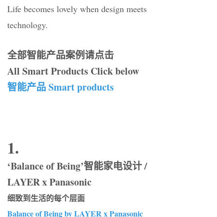
Life becomes lovely when design meets
technology.
全部智能产品案例请点击
All Smart Products Click below
智能产品 Smart products
1.
‘Balance of Being’智能家电设计 /
LAYER x Panasonic
细致到生活的每个层面
Balance of Being by LAYER x Panasonic