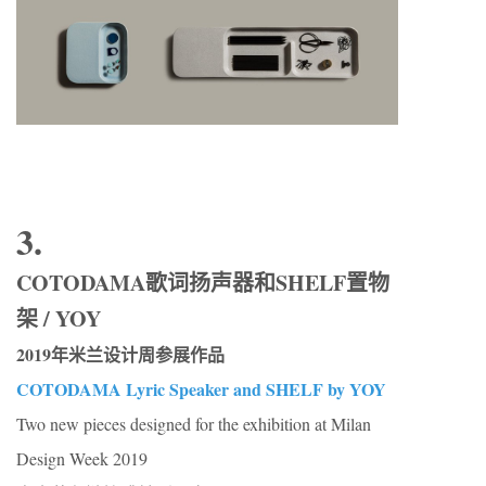
3.
COTODAMA歌词扬声器和SHELF置物
架 / YOY
2019年米兰设计周参展作品
COTODAMA Lyric Speaker and SHELF by YOY
Two new pieces designed for the exhibition at Milan
Design Week 2019