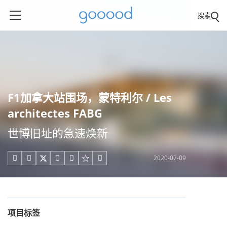
搜索
F1加拿大站围场，蒙特利尔 / Les
architectes FABG
世博旧址的急速焕新
2020-07-09





项目标签