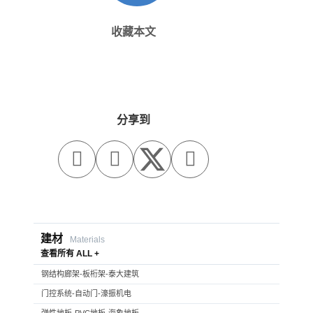
收藏本文
分享到



建材
Materials
查看所有 ALL +
钢结构廊架-板桁架-泰大建筑
门控系统-自动门-濠振机电
弹性地板-PVC地板-海象地板