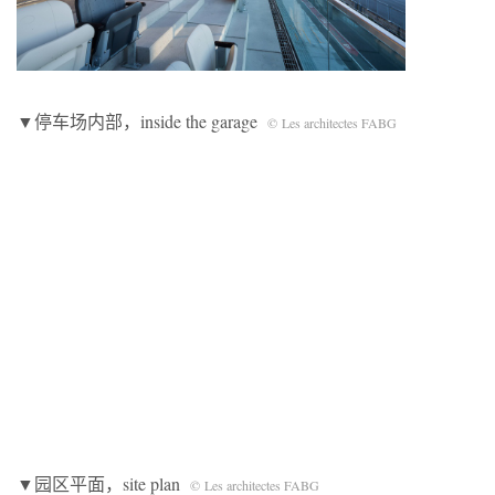
▼停车场内部，inside the garage
© Les architectes FABG
▼园区平面，site plan
© Les architectes FABG