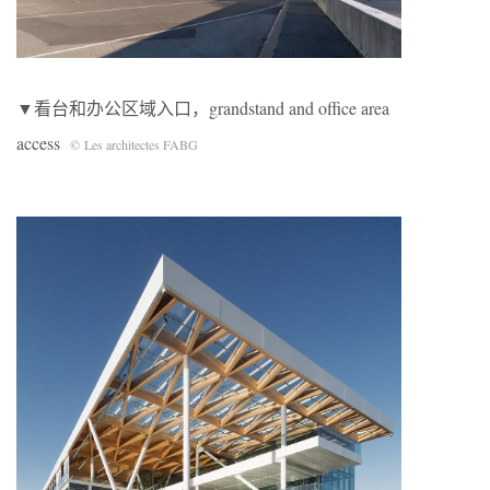
▼看台和办公区域入口，grandstand and office area
access
© Les architectes FABG