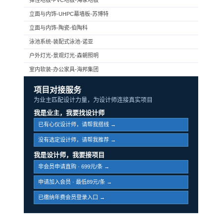
立面与内饰-UHPC幕墙板-苏博特
立面与内饰-陶瓷-伯陶科
泳池系统-装配式泳池-诺亚
户外灯光-景观灯光-森朝照明
室内软装-办公家具-海邦集团
项目对接服务
为业主匹配设计力量，为设计师连接真实项目
我是业主，我要找设计师
已有心仪设计师，请帮我搭线 →
没有选定设计师，请帮我推荐 →
我是设计师，我要接项目
非会员申请直购 · 699元/条 →
申请加入会员 · 最低89元/条 →
已缴纳年费会员登录入口 →