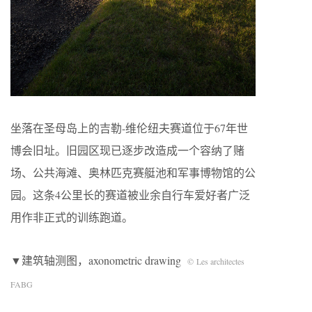
坐落在圣母岛上的吉勒-维伦纽夫赛道位于67年世
博会旧址。旧园区现已逐步改造成一个容纳了赌
场、公共海滩、奥林匹克赛艇池和军事博物馆的公
园。这条4公里长的赛道被业余自行车爱好者广泛
用作非正式的训练跑道。
▼建筑轴测图，axonometric drawing
© Les architectes
FABG