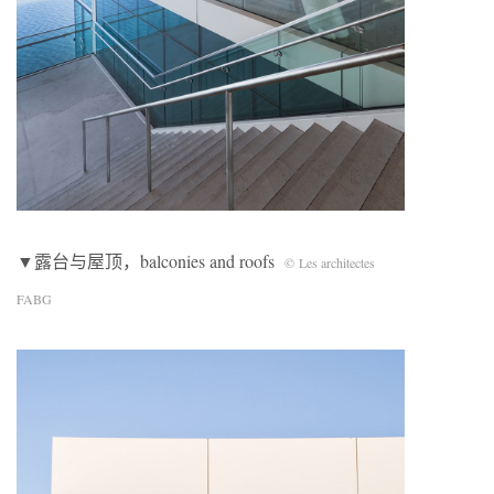
▼露台与屋顶，balconies and roofs
© Les architectes
FABG