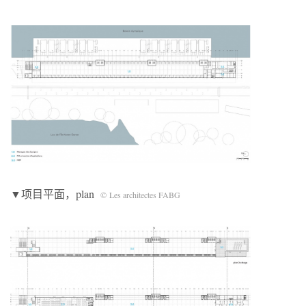
▼项目平面，plan
© Les architectes FABG