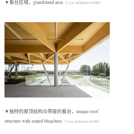
▼看台区域，grandstand area
© Les architectes FABG
▼独特的屋顶结构与带座的看台，unique roof
structure with seated bleachers
© Les architectes FABG