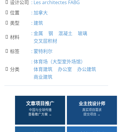
设计公司
:
Les architectes FABG

位置
:
加拿大

类型
:
建筑

:
金属
钢
混凝土
玻璃
材料

交叉层积材
标签
:
蒙特利尔

:
体育场（大型室外场馆）
分类
体育建筑
办公室
办公建筑

商业建筑
文章项目推广
业主找设计师
中国与全球传播
真实项目需求
查看推广方案 →
提交项目 →