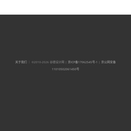
关于我们
｜ ©2010-2026 谷德设计网 |
京ICP备17062545号-1
|
京公网安备
11010502061450号