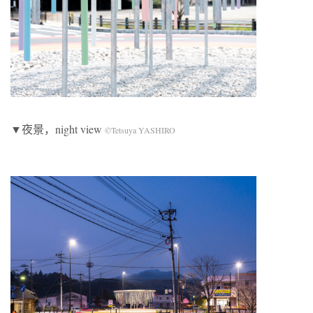
▼夜景，night view
©Tetsuya YASHIRO