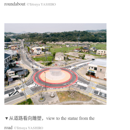
roundabout
©Tetsuya YASHIRO
▼从道路看向雕塑，view to the statue from the
road
©Tetsuya YASHIRO