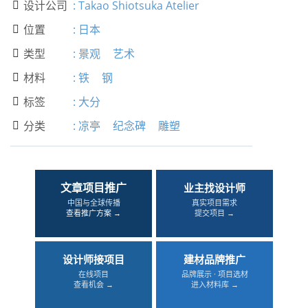
设计公司
:
Takao Shiotsuka Atelier

位置
:
日本

类型
:
景观
艺术

材料
:
铁
钢

标签
:
大分

分类
:
凉亭
纪念碑
雕塑

文章项目推广
业主找设计师
中国与全球传播
真实项目需求
查看推广方案 →
提交项目 →
设计师接项目
建材品牌推广
在线项目
品牌展示 · 项目选材
查看机会 →
进入材料库 →