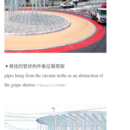
▼悬挂的管状构件象征葡萄架
pipes hung from the circular trellis as an abstraction of
the grape shelves
©Tetsuya YASHIRO