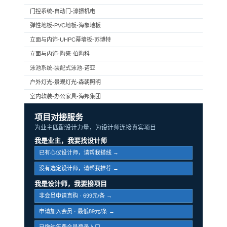
门控系统-自动门-濠振机电
弹性地板-PVC地板-海象地板
立面与内饰-UHPC幕墙板-苏博特
立面与内饰-陶瓷-伯陶科
泳池系统-装配式泳池-诺亚
户外灯光-景观灯光-森朝照明
室内软装-办公家具-海邦集团
项目对接服务
为业主匹配设计力量，为设计师连接真实项目
我是业主，我要找设计师
已有心仪设计师，请帮我搭线 →
没有选定设计师，请帮我推荐 →
我是设计师，我要接项目
非会员申请直购 · 699元/条 →
申请加入会员 · 最低89元/条 →
已缴纳年费会员登录入口 →