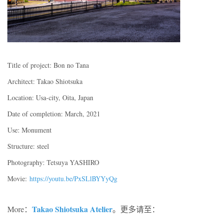
Title of project: Bon no Tana
Architect: Takao Shiotsuka
Location: Usa-city, Oita, Japan
Date of completion: March, 2021
Use: Monument
Structure: steel
Photography: Tetsuya YASHIRO
Movie:
https://youtu.be/PxSLlBYYyQg
Takao Shiotsuka Atelier
More：
。更多请至：