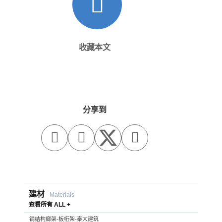
收藏本文
分享到



建材
Materials
查看所有 ALL +
钢结构廊架-板桁架-泰大建筑