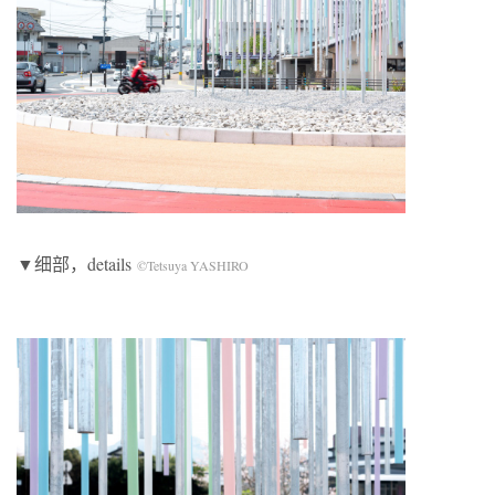
▼细部，details
©Tetsuya YASHIRO