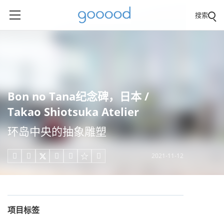
搜索
Bon no Tana纪念碑，日本 /
Takao Shiotsuka Atelier
环岛中央的抽象雕塑
2021-11-12





项目标签