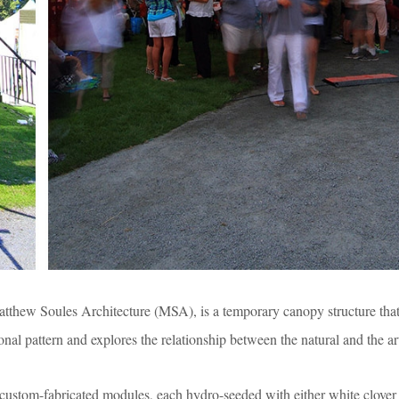
tthew Soules Architecture (MSA), is a temporary canopy structure tha
onal pattern and explores the relationship between the natural and the arti
ustom-fabricated modules, each hydro-seeded with either white clover 