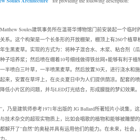
w Soules Architecture
for providing the following description:
tthew Soules建筑事务所在温哥华博物馆门前安装起一个临
关系。这个构架是一个长条形的开放棚架，棚顶上有260个植草
年生黑麦草。实现的方式为：将种子混合水、木浆、粘合剂（瓜
种子培养浆；然后喷在绷着10号细线做得铁丝网+能够有利于植
一半喷白三叶草，一半喷黑麦草。然后放置30天，进行浇水和
装起来，安置在草坪上，在炎炎夏日中为人们提供荫凉。配套的喷
降低小片区的问题，并与LED灯光结合，形成朦胧的梦幻效果。
ands”，乃是建筑师参考1971年出版的 JG Ballard所著短片小说集
然与技术杂交的超现实物质上，比如会唱歌的植物和能够被雕塑的
都解开了”自然”的奥秘并具有运用他们的能力。在未来，社会，
力。