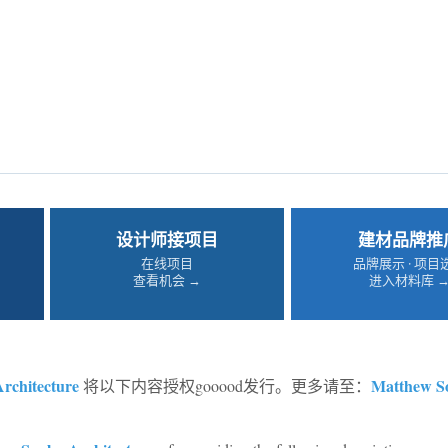
设计师接项目
建材品牌推
在线项目
品牌展示 · 项目
查看机会 →
进入材料库 
rchitecture
Matthew S
将以下内容授权gooood发行。更多请至：