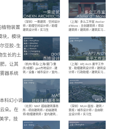
（上海）彬蔚致正建筑工作
（上海
室 – 项目建筑师 / 助理建筑
德佳
时的植物装置
师 / 实习生
设计
模块，模块
尔豆胶–生
物生长的土
施肥，让其
（深圳）一乘建筑 - 空间设计
（上
师 / 助理空间设计师 / 助理
d’M
雾器系统
建筑设计师 / 实习生
建筑
生 
，这本科幻小说
云朵。在
（杭州/青岛/上海/厦门/重
（上海
美学，技
庆/成都）gad杰地设计 - 建
室 
筑 / 设备 / 城市设计 / 室内 /
计师