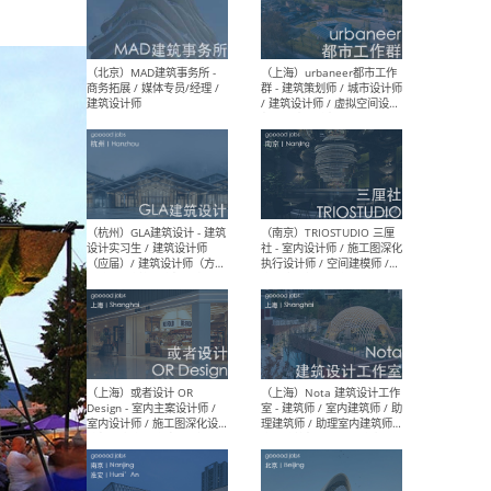
幕墙 / BIM / 成本 / 工程 / 运
生
营 / 品牌 / 观点views / 实习
等
（北京）MAT 超级建筑事务
（深圳
所 - 项目建筑师 / 初级建筑
景观
师/助理建筑师 / 室内建筑师
业设
/ 实习生
（北京）MAD建筑事务所 -
（上
商务拓展 / 媒体专员/经理 /
群 
建筑设计师
/ 
师 