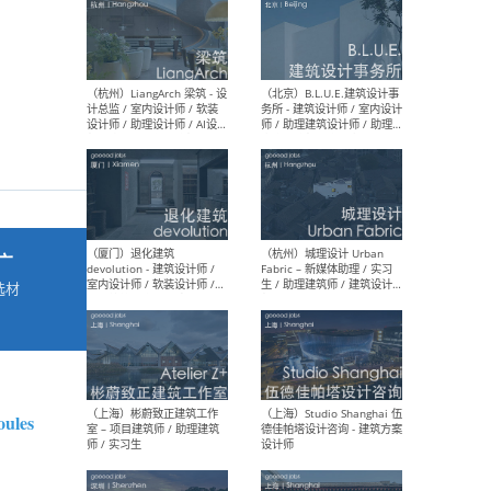
最新工作
按地区查看 ：
全部
|
北方
|
长江
|
华南
（杭州）LiangArch 梁筑 - 设
（北
计总监 / 室内设计师 / 软装
务所
设计师 / 助理设计师 / AI设计
师 
师 / 施工图深化设计师 / 品
室内
广
牌商务总助
选材
→
（厦门）退化建筑
（杭
devolution - 建筑设计师 /
Fab
室内设计师 / 软装设计师 /
生 
oules
项目统筹 / 合伙人助理
师