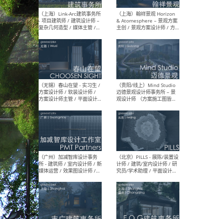
（上海）上海建筑设计研究
（北
院有限公司 沈钺建筑创作工
师（
作室（FREE STUDIO）- 助理
建筑
建筑师 / 驻场建筑师 / 实习
设计
生
实习
（上海）雁飞建筑事务所
（上
Yanfei architects - 助理建
VIS
筑师 / 建筑实习生（长期有
室内
效）
软装
（上海）十方圆国际 - 资深专
（上海
案负责人 / 主案设计师 / 设
建筑
计师助理 / 软装设计师 / 软
/ 
装设计师助理
师 