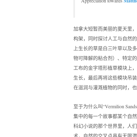
Matthe
Appreciation towards
加拿大短暂而美丽的夏天里，Ma
构架，同时探讨人工与自然的
上生长的草是白三叶草以及多
物可降解的粘合剂）、特定的
工布的金字塔形植草模块上，
生长，最后再将这些模块吊
在滋润与灌溉植物的同时，也
至于为什么叫“Vermilion S
集中的每一个故事都某个自
科幻小说的那个世界里，人们
术，自然的交叉点具有无限潜