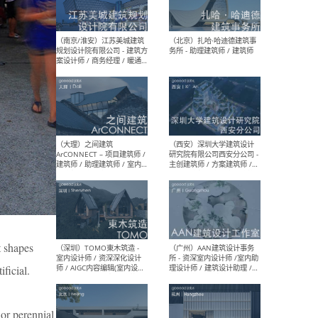
（杭州）GLA建筑设计 - 建筑
（南京
设计实习生 / 建筑设计师
社 
（应届）/ 建筑设计师（方案
执行
设计）/ 建筑设计师（施工
实习
图）/ 结构设计师 / 给排水设
计师
（上海）或者设计 OR
（上
Design - 室内主案设计师 /
室 -
室内设计师 / 施工图深化设
理建
计师 / 室内设计助理 / 新媒
实习
体运营
请）
t shapes
（南京/淮安）江苏美城建筑
（北
规划设计院有限公司 - 建筑方
务所
ficial.
案设计师 / 商务经理 / 暖通
设计师 / 造价工程师
or perennial