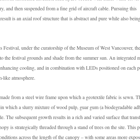
ry, and then suspended from a fine grid of aircraft cable. Pursuing this
sult is an axial roof structure that is abstract and pure while also bein
s Festival, under the curatorship of the Museum of West Vancouver, th
 to the festival grounds and shade from the summer sun. An integrated m
 enhancing cooling, and in combination with LEDs positioned on each p
-like atmosphere.
ade from a steel wire frame upon which a geotextile fabric is sewn. 
 in which a slurry mixture of wood pulp, guar gum (a biodegradable adh
ile. The subsequent growth results in a rich and varied surface that tran
anopy is strategically threaded through a stand of trees on the site. This p
onditions across the length of the canopy – with some areas more expo