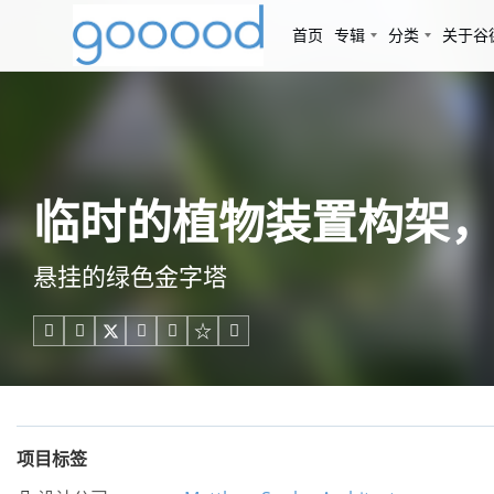
首页
专辑
分类
关于谷
临时的植物装置构架，温哥华 
悬挂的绿色金字塔





项目标签