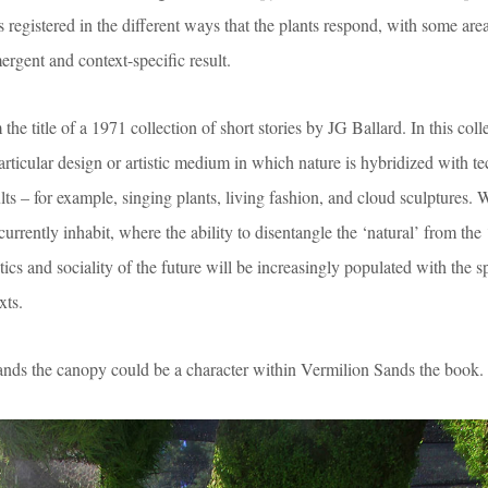
is registered in the different ways that the plants respond, with some ar
rgent and context-specific result.
the title of a 1971 collection of short stories by JG Ballard. In this colle
particular design or artistic medium in which nature is hybridized with t
ts – for example, singing plants, living fashion, and cloud sculptures. 
rently inhabit, where the ability to disentangle the ‘natural’ from the ‘a
hetics and sociality of the future will be increasingly populated with the 
xts.
 Sands the canopy could be a character within Vermilion Sands the book.