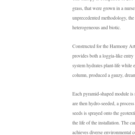
grass, that were grown in a nurse
unprecedented methodology, the re
heterogeneous and biotic.
Constructed for the Harmony Art
provides both a loggia-like entry
system hydrates plant-life while
column, produced a gauzy, dream
Each pyramid-shaped module is m
are then hydro-seeded, a process
seeds is sprayed onto the geotext
the life of the installation. The c
achieves diverse environmental c