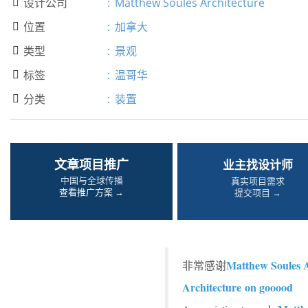
设计公司
:
Matthew Soules Architecture

位置
:
加拿大

类型
:
景观

标签
:
温哥华

分类
:
装置

文章项目推广
业主找设计师
中国与全球传播
真实项目需求
查看推广方案 →
提交项目 →
Matthew Soules A
非常感谢
Architecture on gooood