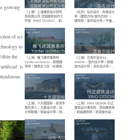
媒体运营设计师 / FF&E软装
/ 
设计师 / 深化设计师 / 实习
装设
eas growing
生
ction of sci-
（北京）SHUYAN design -
（上
echnology to
项目负责人Project Manager
mea
/项目建筑师Project
/ 
Within the
Architect / 助理建筑师
师 
Assistant Architect / 创始
请）
rtificial’ is
人助理Founder's Assistant
/ 实习生Intern
splendorous
（深圳）URBANUS 都市实践
（上
- 城市设计师 / 建筑师 / 景观
Atel
设计师 / 研究员
Arc
媒体
生（