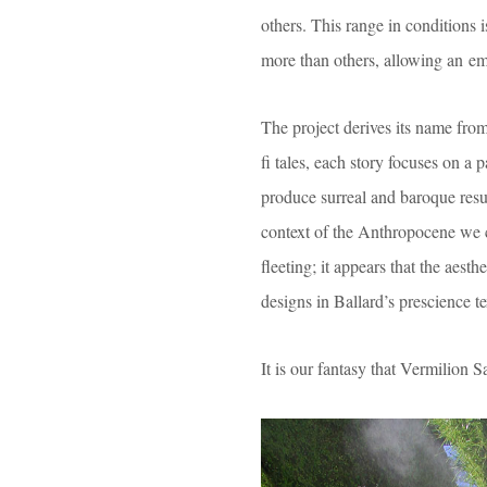
others. This range in conditions 
more than others, allowing an eme
The project derives its name from 
fi tales, each story focuses on a 
produce surreal and baroque resul
context of the Anthropocene we cur
fleeting; it appears that the aest
designs in Ballard’s prescience te
It is our fantasy that Vermilion