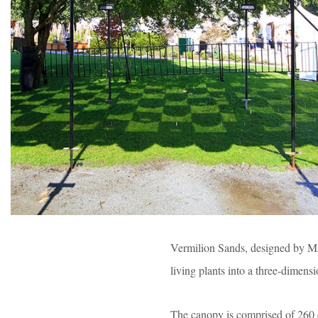
Vermilion Sands, designed by Ma
living plants into a three-dimensi
The canopy is comprised of 260 c