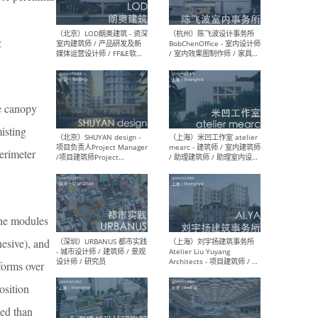
g
（大理）之间建筑
（西
ArCONNECT – 项目建筑师 /
研究
建筑师 / 助理建筑师 / 室内
主创
设计师 / 实习生
景观
施工
e canopy
isting
erimeter
（深圳）TOMO東木筑造 -
（广
室内设计师 / 资深深化设计
所 
师 / AIGC内容编辑(室内设计
理设
方向) / 照明设计师 / 软装设
新媒
The modules
计师
生
esive), and
sforms over
osition
（北京）LOD朗奥建筑 - 资深
（杭
室内建筑师 / 产品研发及新
Bob
sed than