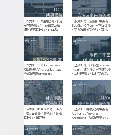
（南京/淮安）江苏美城建筑
（北
规划设计院有限公司 - 建筑方
务所
案设计师 / 商务经理 / 暖通
设计师 / 造价工程师
（大理）之间建筑
（西
ArCONNECT – 项目建筑师 /
研究
建筑师 / 助理建筑师 / 室内
主创
设计师 / 实习生
景观
施工
（深圳）TOMO東木筑造 -
（广
室内设计师 / 资深深化设计
所 
师 / AIGC内容编辑(室内设计
理设
方向) / 照明设计师 / 软装设
新媒
计师
生