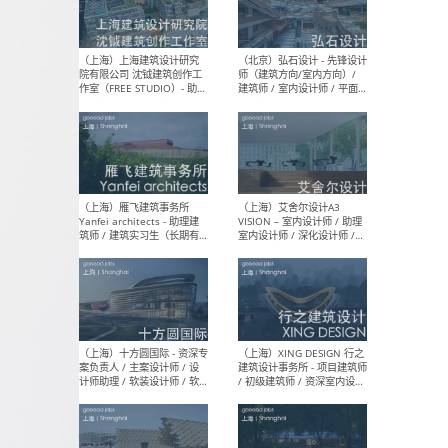
（北京）LOD朗奥建筑 - 资深
（杭
室内建筑师 / 产品研发及新
Bob
媒体运营设计师 / FF&E软装
/ 
设计师 / 深化设计师 / 实习
装设
生
（北京）SHUYAN design -
（上
项目负责人Project Manager
mea
/项目建筑师Project
/ 
Architect / 助理建筑师
师 
Assistant Architect / 创始
请）
人助理Founder's Assistant
/ 实习生Intern
（深圳）URBANUS 都市实践
（上
- 城市设计师 / 建筑师 / 景观
Atel
设计师 / 研究员
Arc