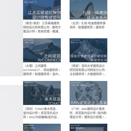
（杭州）GLA建筑设计 - 建筑
（南京
设计实习生 / 建筑设计师
社 
（应届）/ 建筑设计师（方案
执行
设计）/ 建筑设计师（施工
实习
图）/ 结构设计师 / 给排水设
计师
（上海）或者设计 OR
（上
Design - 室内主案设计师 /
室 -
室内设计师 / 施工图深化设
理建
计师 / 室内设计助理 / 新媒
实习
体运营
请）