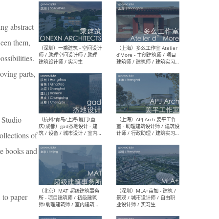
最新工作
按地区查看 ：
全部
|
北方
|
长江
|
华南
ing abstract
tween them,
ssibilities.
moving parts,
（上海）彬蔚致正建筑工作
（上海
室 – 项目建筑师 / 助理建筑
德佳
师 / 实习生
设计
 Studio
ollections of
ure books and
（深圳）一乘建筑 - 空间设计
（上
师 / 助理空间设计师 / 助理
d’M
建筑设计师 / 实习生
建筑
生 
 to paper