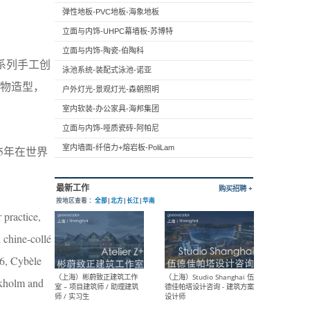
弹性地板-PVC地板-海象地板
立面与内饰-UHPC幕墙板-苏博特
立面与内饰-陶瓷-伯陶科
这系列手工创
泳池系统-装配式泳池-诺亚
物造型，
户外灯光-景观灯光-森朝照明
室内软装-办公家具-海邦集团
立面与内饰-哑质瓷砖-阿帕尼
室内墙面-纤倍力+熔岩板-PoliLam
5年在世界
 practice,
 chine-collé
96, Cybèle
ckholm and