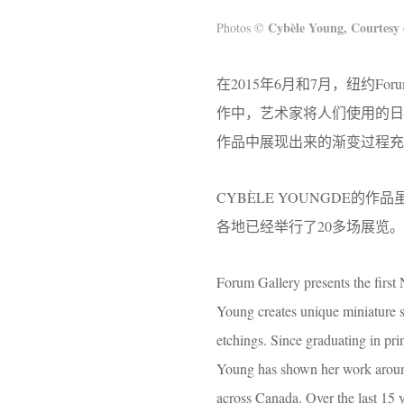
Cybèle Young
,
Courtesy
Photos ©
在2015年6月和7月，纽约F
作中，艺术家将人们使用的
作品中展现出来的渐变过程充
CYBÈLE YOUNGDE
各地已经举行了20多场展览
Forum Gallery presents the first 
Young creates unique miniature s
etchings. Since graduating in pr
Young has shown her work aroun
across Canada. Over the last 15 y