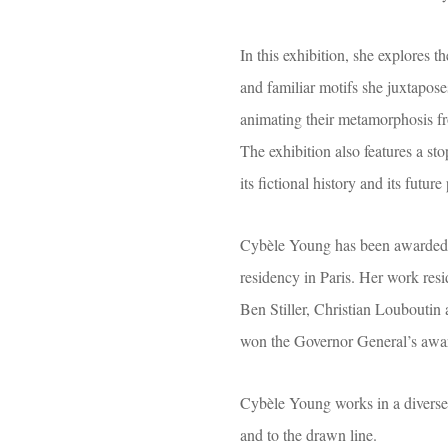
In this exhibition, she explores th
and familiar motifs she juxtapose
animating their metamorphosis fro
The exhibition also features a sto
its fictional history and its future 
Cybèle Young has been awarded o
residency in Paris. Her work resid
Ben Stiller, Christian Louboutin
won the Governor General’s awar
Cybèle Young works in a diverse r
and to the drawn line.