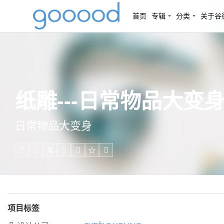
首页
专辑
分类
关于谷
纸雕---日常物品大变身，
日常物品大变身





项目标签