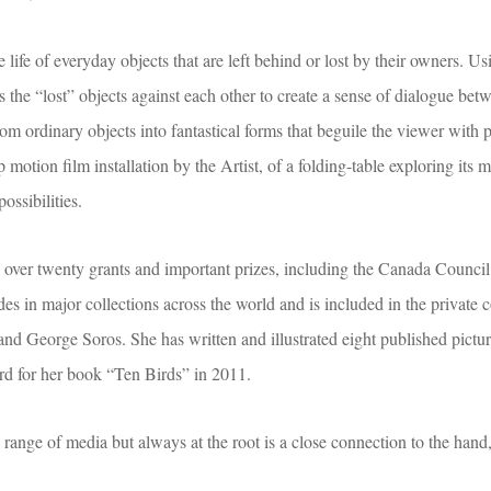
e life of everyday objects that are left behind or lost by their owners. Us
s the “lost” objects against each other to create a sense of dialogue be
m ordinary objects into fantastical forms that beguile the viewer with po
p motion film installation by the Artist, of a folding-table exploring its 
possibilities.
ver twenty grants and important prizes, including the Canada Council
es in major collections across the world and is included in the private c
 and George Soros. She has written and illustrated eight published pict
d for her book “Ten Birds” in 2011.
ange of media but always at the root is a close connection to the hand,