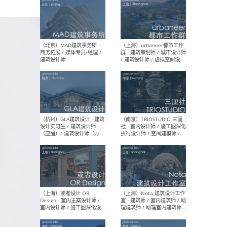
（杭州/青岛/上海/厦门/重
（上海
庆/成都）gad杰地设计 - 建
室 
筑 / 设备 / 城市设计 / 室内 /
计师
幕墙 / BIM / 成本 / 工程 / 运
生
营 / 品牌 / 观点views / 实习
等
（北京）MAT 超级建筑事务
（深圳
所 - 项目建筑师 / 初级建筑
景观
师/助理建筑师 / 室内建筑师
业设
/ 实习生
（北京）MAD建筑事务所 -
（上
商务拓展 / 媒体专员/经理 /
群 
建筑设计师
/ 
师 