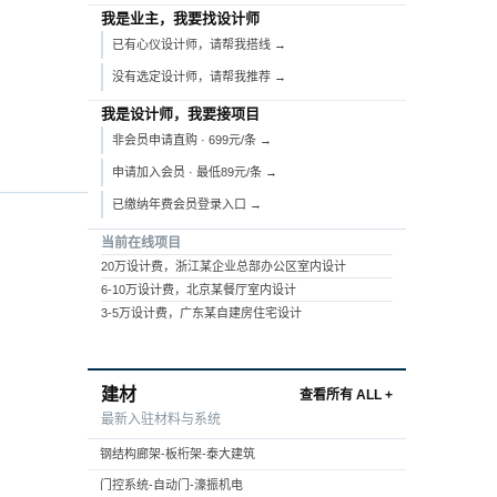
我是业主，我要找设计师
已有心仪设计师，请帮我搭线 →
没有选定设计师，请帮我推荐 →
我是设计师，我要接项目
非会员申请直购 · 699元/条 →
申请加入会员 · 最低89元/条 →
已缴纳年费会员登录入口 →
当前在线项目
20万设计费，浙江某企业总部办公区室内设计
6-10万设计费，北京某餐厅室内设计
3-5万设计费，广东某自建房住宅设计
建材
查看所有 ALL +
最新入驻材料与系统
钢结构廊架-板桁架-泰大建筑
门控系统-自动门-濠振机电