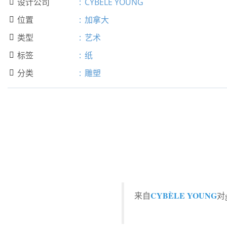
设计公司
:
CYBÈLE YOUNG

位置
:
加拿大

类型
:
艺术

标签
:
纸

分类
:
雕塑

CYBÈLE YOUNG
来自
对