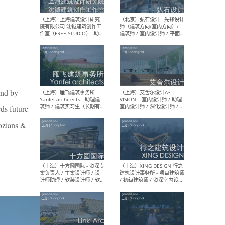
媒体运营设计师 / FF&E软装
/ 
设计师 / 深化设计师 / 实习
装设
生
（北京）SHUYAN design -
（上
项目负责人Project Manager
mea
/项目建筑师Project
/ 
and by
Architect / 助理建筑师
师 
Assistant Architect / 创始
请）
rds future
人助理Founder's Assistant
/ 实习生Intern
mozians &
（深圳）URBANUS 都市实践
（上
- 城市设计师 / 建筑师 / 景观
Atel
设计师 / 研究员
Arc
媒体
生（