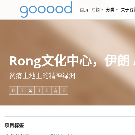
首页
专辑
分类
关于谷
Rong文化中心，伊朗 / Z
贫瘠土地上的精神绿洲





项目标签