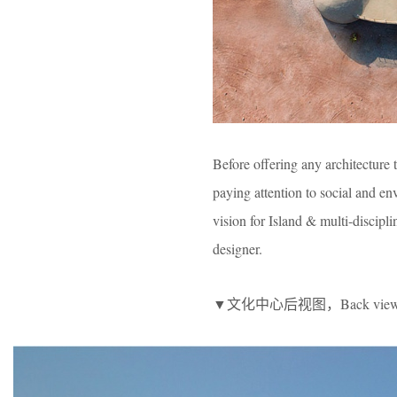
Before offering any architecture
paying attention to social and en
vision for Island & multi-discip
designer.
▼文化中心后视图，Back view of th