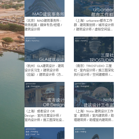
幕墙 / BIM / 成本 / 工程 / 运
生
营 / 品牌 / 观点views / 实习
等
（北京）MAT 超级建筑事务
（深圳
所 - 项目建筑师 / 初级建筑
景观
师/助理建筑师 / 室内建筑师
业设
/ 实习生
（北京）MAD建筑事务所 -
（上
商务拓展 / 媒体专员/经理 /
群 
建筑设计师
/ 
师 