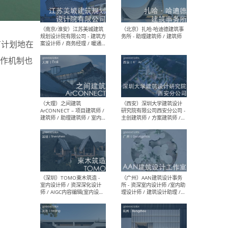
（杭州）GLA建筑设计 - 建筑
（南京
设计实习生 / 建筑设计师
社 
（应届）/ 建筑设计师（方案
执行
设计）/ 建筑设计师（施工
实习
图）/ 结构设计师 / 给排水设
有计划地在
计师
作机制也
（上海）或者设计 OR
（上
Design - 室内主案设计师 /
室 -
室内设计师 / 施工图深化设
理建
计师 / 室内设计助理 / 新媒
实习
体运营
请）
（南京/淮安）江苏美城建筑
（北
规划设计院有限公司 - 建筑方
务所
案设计师 / 商务经理 / 暖通
设计师 / 造价工程师