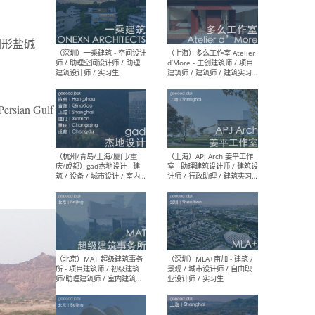
圆形盐碱
（上海）彬蔚致正建筑工作
（上海
室 – 项目建筑师 / 助理建筑
德佳
师 / 实习生
设计
Persian Gulf
（深圳）一乘建筑 - 空间设计
（上
师 / 助理空间设计师 / 助理
d’M
建筑设计师 / 实习生
建筑
生 
（杭州/青岛/上海/厦门/重
（上海
庆/成都）gad杰地设计 - 建
室 
筑 / 设备 / 城市设计 / 室内 /
计师