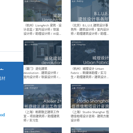
最新工作
按地区查看 ：
全部
|
北方
|
长江
|
华南
（杭州）LiangArch 梁筑 - 设
（北
计总监 / 室内设计师 / 软装
务所
设计师 / 助理设计师 / AI设计
师 
师 / 施工图深化设计师 / 品
室内
广
牌商务总助
选材
→
（厦门）退化建筑
（杭
devolution - 建筑设计师 /
Fab
室内设计师 / 软装设计师 /
生 
ood
项目统筹 / 合伙人助理
师