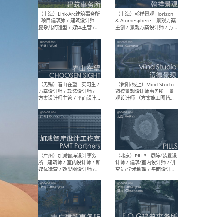
（上海）上海建筑设计研究
（北
院有限公司 沈钺建筑创作工
师（
作室（FREE STUDIO）- 助理
建筑
建筑师 / 驻场建筑师 / 实习
设计
生
实习
（上海）雁飞建筑事务所
（上
Yanfei architects - 助理建
VIS
筑师 / 建筑实习生（长期有
室内
效）
软装
（上海）十方圆国际 - 资深专
（上海
案负责人 / 主案设计师 / 设
建筑
计师助理 / 软装设计师 / 软
/ 
装设计师助理
师 