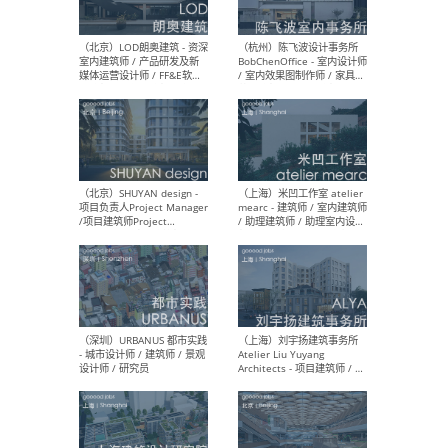
（大理）之间建筑
（西
ArCONNECT – 项目建筑师 /
研究
建筑师 / 助理建筑师 / 室内
主创
设计师 / 实习生
景观
施工
（深圳）TOMO東木筑造 -
（广
室内设计师 / 资深深化设计
所 
师 / AIGC内容编辑(室内设计
理设
方向) / 照明设计师 / 软装设
新媒
计师
生
（北京）LOD朗奥建筑 - 资深
（杭
室内建筑师 / 产品研发及新
Bob