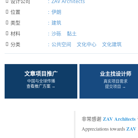
设计公司
:
ZAV Architects

位置
:
伊朗

类型
:
建筑

材料
:
沙砾
黏土

分类
:
公共空间
文化中心
文化建筑

文章项目推广
业主找设计师
中国与全球传播
真实项目需求
查看推广方案 →
提交项目 →
ZAV Architects
非常感谢
ZAV A
Appreciations towards