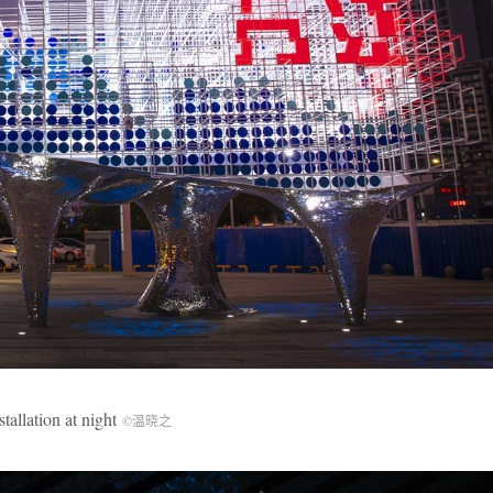
lation at night
©温晓之