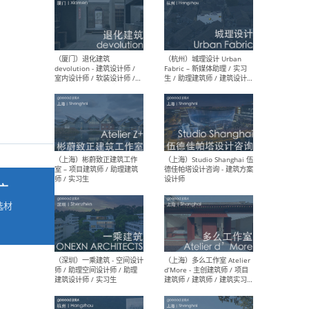
最新工作
按地区查看 ：
全部
|
北方
|
长江
|
华南
（厦门）退化建筑
（杭
devolution - 建筑设计师 /
Fab
室内设计师 / 软装设计师 /
生 
项目统筹 / 合伙人助理
师
广
选材
→
（上海）彬蔚致正建筑工作
（上海
室 – 项目建筑师 / 助理建筑
德佳
师 / 实习生
设计