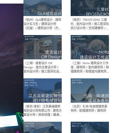
/ 实习生
（北京）MAD建筑事务所 -
（上
商务拓展 / 媒体专员/经理 /
群 
建筑设计师
/ 
师 
（杭州）GLA建筑设计 - 建筑
（南京
设计实习生 / 建筑设计师
社 
（应届）/ 建筑设计师（方案
执行
设计）/ 建筑设计师（施工
实习
图）/ 结构设计师 / 给排水设
计师