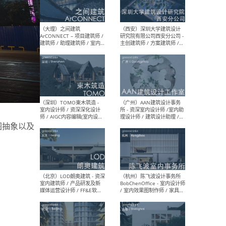
（上海）或者设计 OR
（上
Design - 室内主案设计师 /
室 -
室内设计师 / 施工图深化设
理建
计师 / 室内设计助理 / 新媒
实习
体运营
请）
（南京/淮安）江苏美城建筑
（北
规划设计院有限公司 - 建筑方
务所
案设计师 / 商务经理 / 暖通
设计师 / 造价工程师
图抽象以及
（大理）之间建筑
（西
ArCONNECT – 项目建筑师 /
研究
建筑师 / 助理建筑师 / 室内
主创
设计师 / 实习生
景观
施工