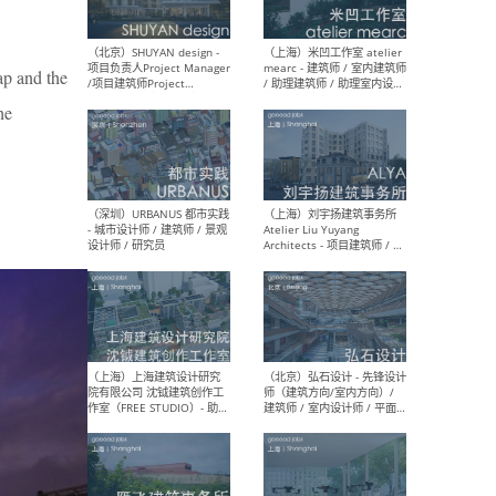
ap and the
（深圳）TOMO東木筑造 -
（广
室内设计师 / 资深深化设计
所 
he
师 / AIGC内容编辑(室内设计
理设
方向) / 照明设计师 / 软装设
新媒
计师
生
（北京）LOD朗奥建筑 - 资深
（杭
室内建筑师 / 产品研发及新
Bob
媒体运营设计师 / FF&E软装
/ 
设计师 / 深化设计师 / 实习
装设
生
（北京）SHUYAN design -
（上
项目负责人Project Manager
mea