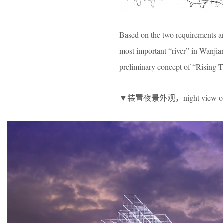
Based on the two requirements an
most important “river” in Wanjian
preliminary concept of “Rising 
▼装置夜景外观，night view of the