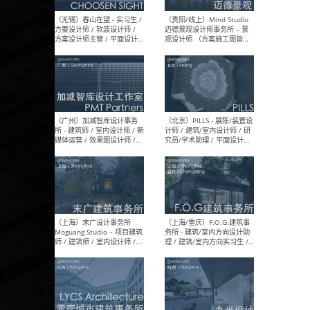
（上海）雁飞建筑事务所
（上
Yanfei architects - 助理建
VIS
筑师 / 建筑实习生（长期有
室内
效）
软装
（上海）十方圆国际 - 资深专
（上海
案负责人 / 主案设计师 / 设
建筑
计师助理 / 软装设计师 / 软
/ 
装设计师助理
师 
（上海）Link-Arc建筑事务所
（上
- 项目建筑师 / 建筑设计师 –
& A
复杂几何造型 / 媒体主管 /
主创
学术研究专员 / 实习生计划
案深
软装