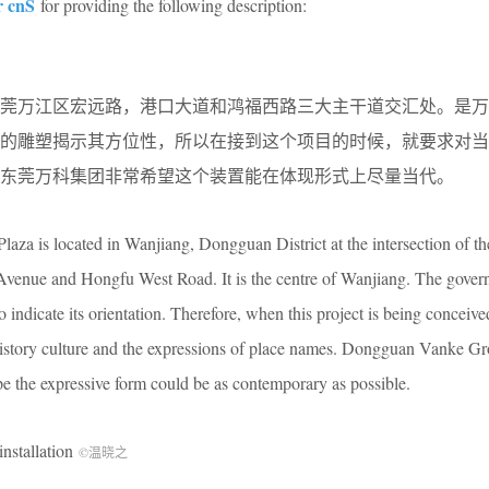
r cnS
for providing the following description:
东莞万江区宏远路，港口大道和鸿福西路三大主干道交汇处。是万
型的雕塑揭示其方位性，所以在接到这个项目的时候，就要求对当
东莞万科集团非常希望这个装置能在体现形式上尽量当代。
za is located in Wanjiang, Dongguan District at the intersection of th
venue and Hongfu West Road. It is the centre of Wanjiang. The gove
o indicate its orientation. Therefore, when this project is being conceived,
 history culture and the expressions of place names. Dongguan Vanke Gr
pe the expressive form could be as contemporary as possible.
stallation
©温晓之