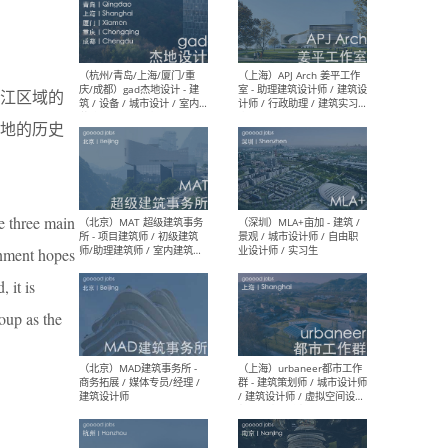
（深圳）一乘建筑 - 空间设计
（上
师 / 助理空间设计师 / 助理
d’M
江区域的
建筑设计师 / 实习生
建筑
生 
地的历史
e three main
（杭州/青岛/上海/厦门/重
（上海
庆/成都）gad杰地设计 - 建
室 
rnment hopes
筑 / 设备 / 城市设计 / 室内 /
计师
幕墙 / BIM / 成本 / 工程 / 运
生
 it is
营 / 品牌 / 观点views / 实习
等
oup as the
（北京）MAT 超级建筑事务
（深圳
所 - 项目建筑师 / 初级建筑
景观
师/助理建筑师 / 室内建筑师
业设