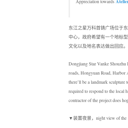
Atelie
Appreciation towards
东江之星万科首铸广场位于
中心，政府希望有一个地标
文化以及地名表达做出回应。
Dongjiang Star Vanke Shouzhu Pla
roads, Hongyuan Road, Harbor A
there’ll be a landmark sculpture t
required to respond to the local
contractor of the project does ho
▼装置夜景，night view of the in