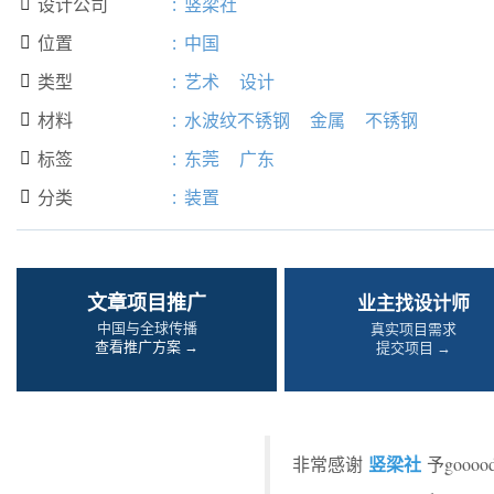
设计公司
:
竖梁社

位置
:
中国

类型
:
艺术
设计

材料
:
水波纹不锈钢
金属
不锈钢

标签
:
东莞
广东

分类
:
装置

文章项目推广
业主找设计师
中国与全球传播
真实项目需求
查看推广方案 →
提交项目 →
竖梁社
非常感谢
予goo