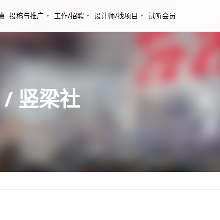
德
投稿与推广
工作/招聘
设计师/找项目
试听会员
/ 竖梁社