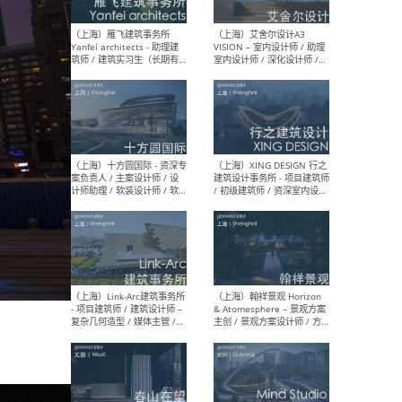
/项目建筑师Project
/ 
Architect / 助理建筑师
师 
Assistant Architect / 创始
请）
人助理Founder's Assistant
/ 实习生Intern
（深圳）URBANUS 都市实践
（上
- 城市设计师 / 建筑师 / 景观
Atel
设计师 / 研究员
Arc
媒体
生（
（上海）上海建筑设计研究
（北
院有限公司 沈钺建筑创作工
师（
作室（FREE STUDIO）- 助理
建筑
建筑师 / 驻场建筑师 / 实习
设计
生
实习