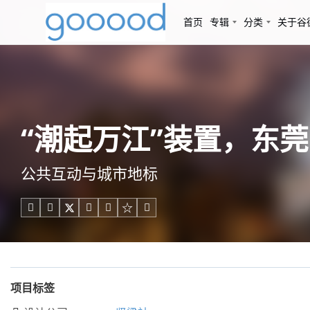
首页
专辑
分类
关于谷
“潮起万江”装置，东莞 
公共互动与城市地标





项目标签