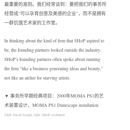
最重要的准则。我们经常谈到：要把我们的事务所
经营成“可以孕育创意及美感的企业”，而不是拥有
一群饥饿艺术家的工作室。
In thinking about the kind of firm that SHoP aspired to
be, the founding partners looked outside the industry.
SHoP’s founding partners often spoke about running
the firm “like a business generating ideas and beauty,”
not like an atelier for starving artists.
▼ 事务所早期经典项目：2000年MOMA PS1的艺
术装置设计，MOMA PS1 Dunescape installation
©left:
David Joseph, right: SHoP Architects