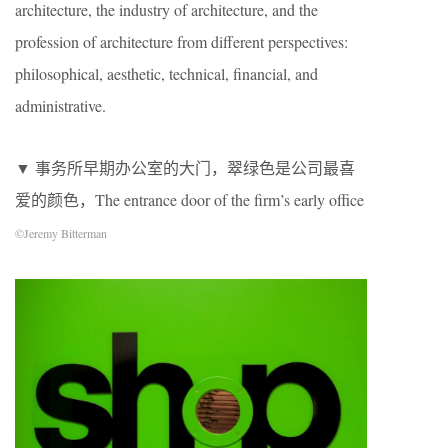
architecture, the industry of architecture, and the
profession of architecture from different perspectives:
philosophical, aesthetic, technical, financial, and
administrative.
▼ 事务所早期办公室的大门，翠绿色是公司最喜
爱的颜色，The entrance door of the firm’s early office
©
Jeremy Bitterman