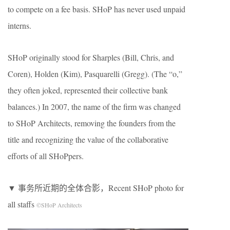
to compete on a fee basis. SHoP has never used unpaid
interns.
SHoP originally stood for Sharples (Bill, Chris, and
Coren), Holden (Kim), Pasquarelli (Gregg). (The “o,”
they often joked, represented their collective bank
balances.) In 2007, the name of the firm was changed
to SHoP Architects, removing the founders from the
title and recognizing the value of the collaborative
efforts of all SHoPpers.
▼ 事务所近期的全体合影，Recent SHoP photo for
all staffs
©SHoP Architects