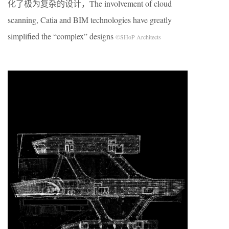
化了极为复杂的设计，The involvement of cloud
scanning, Catia and BIM technologies have greatly
simplified the “complex” designs
©SHoP Architects