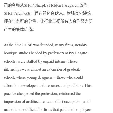
司的名称从SHoP Sharples Holden Pasquarelli改为
SHoP Architects，旨在弱化合伙人、增强其它建筑
师在事务所的分量，让行业正视所有人合作努力所
产生的集体价值。
At the time SHoP was founded, many firms, notably
boutique studios headed by professors at Ivy League
schools, were staffed by unpaid interns. These
internships were almost an extension of graduate
school, where young designers – those who could
afford to – developed their resumes and portfolios. This
practice cheapened the profession, reinforced the
impression of architecture as an elitist occupation, and
made it more difficult for firms that paid their employees