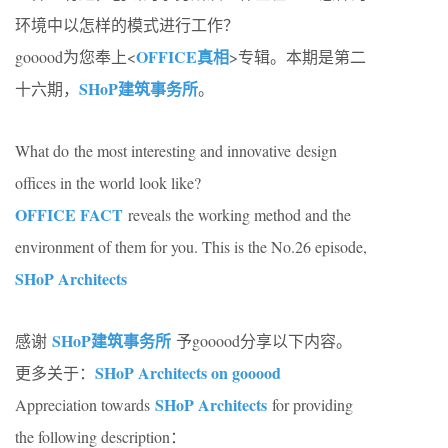
环境中以怎样的模式进行工作？
OFFICE真相
gooood为您奉上<
>专辑。本期是第二
SHoP建筑事务所
十六期，
。
What do the most interesting and innovative design
offices in the world look like?
OFFICE FACT
reveals the working method and the
environment of them for you. This is the No.26 episode,
SHoP Architects
SHoP建筑事务所
感谢
予gooood分享以下内容。
SHoP Architects on gooood
更多关于：
SHoP Architects
Appreciation towards
for providing
the following description：