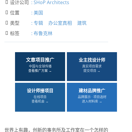
设计公司
:
SHoP Architects

位置
:
美国

类型
:
专辑
办公室真相
建筑

标签
:
布鲁克林

文章项目推广
业主找设计师
中国与全球传播
真实项目需求
查看推广方案 →
提交项目 →
设计师接项目
建材品牌推广
在线项目
品牌展示 · 项目选材
查看机会 →
进入材料库 →
世界上有趣，创新的事务所及工作室在一个怎样的