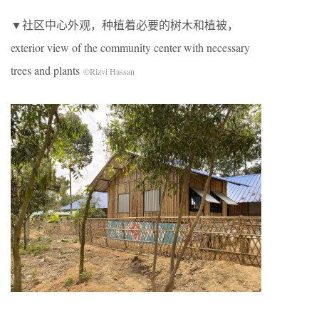
▼社区中心外观，种植着必要的树木和植被，
exterior view of the community center with necessary
trees and plants
©Rizvi Hassan