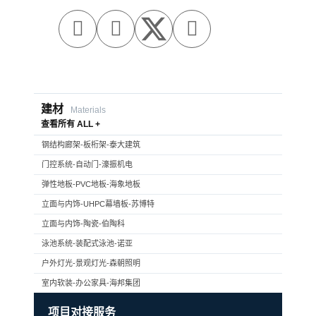



建材
Materials
查看所有 ALL +
钢结构廊架-板桁架-泰大建筑
门控系统-自动门-濠振机电
弹性地板-PVC地板-海象地板
立面与内饰-UHPC幕墙板-苏博特
立面与内饰-陶瓷-伯陶科
泳池系统-装配式泳池-诺亚
户外灯光-景观灯光-森朝照明
室内软装-办公家具-海邦集团
项目对接服务