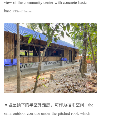
view of the community center with concrete basic
base
©Rizvi Hassan
▼坡屋顶下的半室外走廊，可作为挡雨空间，the
semi-outdoor corridor under the pitched roof, which