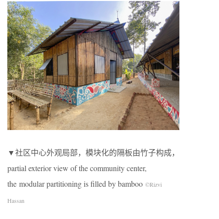
▼社区中心外观局部，模块化的隔板由竹子构成，
partial exterior view of the community center,
the modular partitioning is filled by bamboo
©Rizvi
Hassan