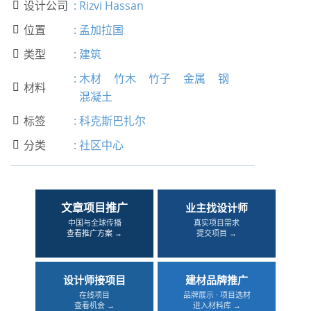
设计公司
:
Rizvi Hassan

位置
:
孟加拉国

类型
:
建筑

:
木材
竹木
竹子
金属
钢
材料

混凝土
标签
:
科克斯巴扎尔

分类
:
社区中心

文章项目推广
业主找设计师
中国与全球传播
真实项目需求
查看推广方案 →
提交项目 →
设计师接项目
建材品牌推广
在线项目
品牌展示 · 项目选材
查看机会 →
进入材料库 →