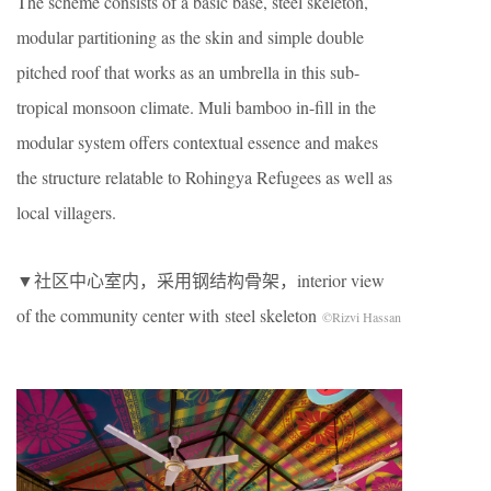
The scheme consists of a basic base, steel skeleton,
modular partitioning as the skin and simple double
pitched roof that works as an umbrella in this sub-
tropical monsoon climate. Muli bamboo in-fill in the
modular system offers contextual essence and makes
the structure relatable to Rohingya Refugees as well as
local villagers.
▼社区中心室内，采用钢结构骨架，interior view
of the community center with steel skeleton
©Rizvi Hassan