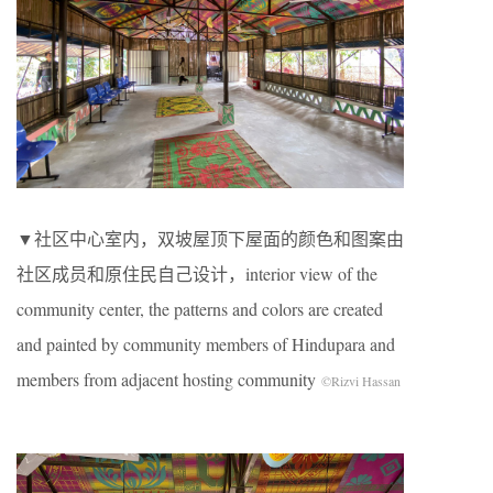
▼社区中心室内，双坡屋顶下屋面的颜色和图案由
社区成员和原住民自己设计，interior view of the
community center, the patterns and colors are created
and painted by community members of Hindupara and
members from adjacent hosting community
©Rizvi Hassan