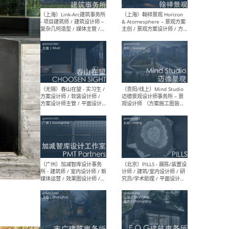
（上海）上海建筑设计研究
（北
院有限公司 沈钺建筑创作工
师（
作室（FREE STUDIO）- 助理
建筑
建筑师 / 驻场建筑师 / 实习
设计
生
实习
（上海）雁飞建筑事务所
（上
Yanfei architects - 助理建
VIS
筑师 / 建筑实习生（长期有
室内
效）
软装
（上海）十方圆国际 - 资深专
（上海
案负责人 / 主案设计师 / 设
建筑
计师助理 / 软装设计师 / 软
/ 
装设计师助理
师 