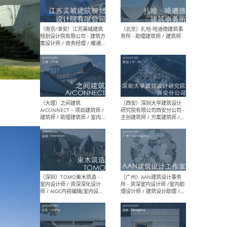
（杭州）GLA建筑设计 - 建筑
（南京
设计实习生 / 建筑设计师
社 
（应届）/ 建筑设计师（方案
执行
设计）/ 建筑设计师（施工
实习
图）/ 结构设计师 / 给排水设
计师
（上海）或者设计 OR
（上
Design - 室内主案设计师 /
室 -
室内设计师 / 施工图深化设
理建
计师 / 室内设计助理 / 新媒
实习
体运营
请）
（南京/淮安）江苏美城建筑
（北
规划设计院有限公司 - 建筑方
务所
案设计师 / 商务经理 / 暖通
设计师 / 造价工程师