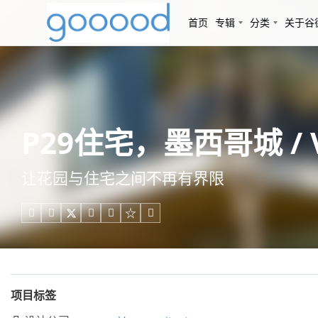
首页
专辑
分类
关于谷
P29住宅，墨西哥城 / Vgz
让花园与住宅之间不再有界限





项目标签