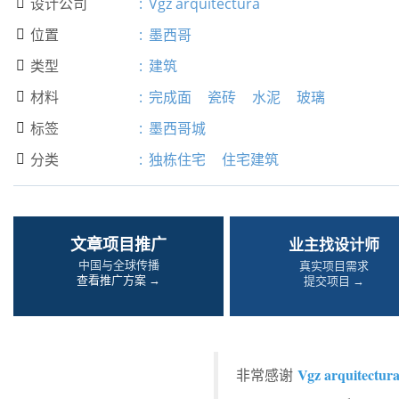
设计公司
:
Vgz arquitectura

位置
:
墨西哥

类型
:
建筑

材料
:
完成面
瓷砖
水泥
玻璃

标签
:
墨西哥城

分类
:
独栋住宅
住宅建筑

文章项目推广
业主找设计师
中国与全球传播
真实项目需求
查看推广方案 →
提交项目 →
Vgz arquitectur
非常感谢