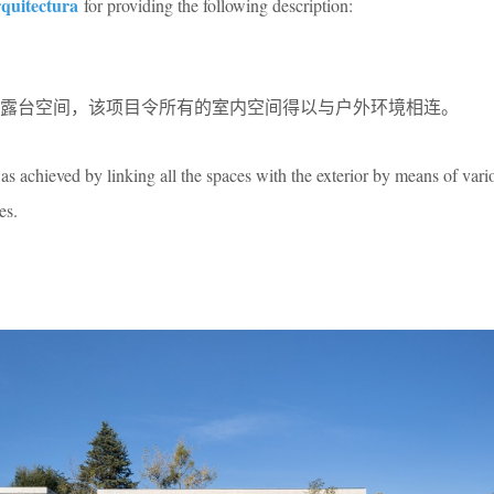
quitectura
for providing the following description:
露台空间，该项目令所有的室内空间得以与户外环境相连。
as achieved by linking all the spaces with the exterior by means of vari
es.