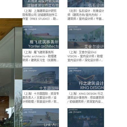
媒体运营设计师 / FF&E软装
/ 
设计师 / 深化设计师 / 实习
装设
生
（北京）SHUYAN design -
（上
项目负责人Project Manager
mea
/项目建筑师Project
/ 
Architect / 助理建筑师
师 
Assistant Architect / 创始
请）
人助理Founder's Assistant
/ 实习生Intern
（深圳）URBANUS 都市实践
（上
- 城市设计师 / 建筑师 / 景观
Atel
设计师 / 研究员
Arc
媒体
生（