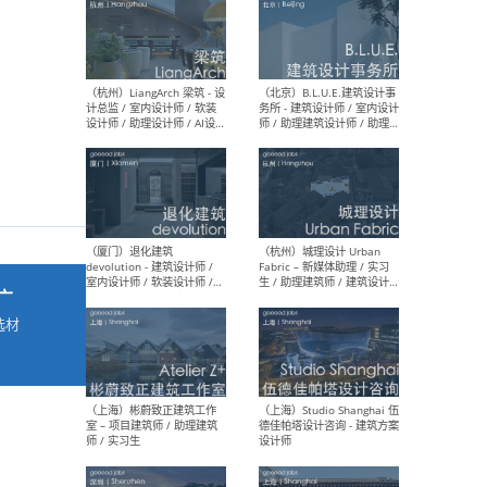
最新工作
按地区查看 ：
全部
|
北方
|
长江
|
华南
（杭州）LiangArch 梁筑 - 设
（北
计总监 / 室内设计师 / 软装
务所
设计师 / 助理设计师 / AI设计
师 
师 / 施工图深化设计师 / 品
室内
牌商务总助
广
选材
→
（厦门）退化建筑
（杭
devolution - 建筑设计师 /
Fab
室内设计师 / 软装设计师 /
生 
项目统筹 / 合伙人助理
师