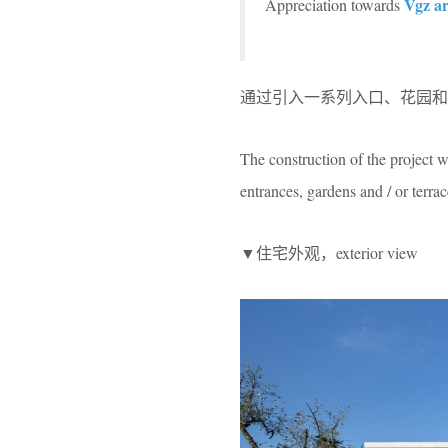
Vgz ar
Appreciation towards
通过引入一系列入口、花园和
The construction of the project w
entrances, gardens and / or terrac
▼住宅外观，exterior view