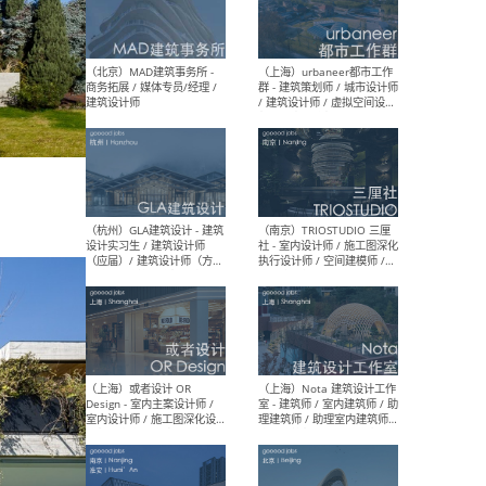
幕墙 / BIM / 成本 / 工程 / 运
生
营 / 品牌 / 观点views / 实习
等
（北京）MAT 超级建筑事务
（深圳
所 - 项目建筑师 / 初级建筑
景观
师/助理建筑师 / 室内建筑师
业设
/ 实习生
（北京）MAD建筑事务所 -
（上
商务拓展 / 媒体专员/经理 /
群 
建筑设计师
/ 
师 