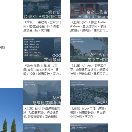
（上海）彬蔚致正建筑工作
（上海
室 – 项目建筑师 / 助理建筑
德佳
师 / 实习生
设计
ous
（深圳）一乘建筑 - 空间设计
（上
师 / 助理空间设计师 / 助理
d’M
建筑设计师 / 实习生
建筑
生 
（杭州/青岛/上海/厦门/重
（上海
庆/成都）gad杰地设计 - 建
室 
筑 / 设备 / 城市设计 / 室内 /
计师