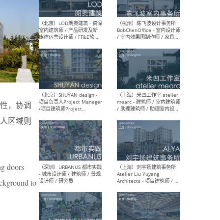
（大理）之间建筑
（西
ArCONNECT – 项目建筑师 /
研究
建筑师 / 助理建筑师 / 室内
主创
设计师 / 实习生
景观
施工
性，协调
人区域则
（深圳）TOMO東木筑造 -
（广
室内设计师 / 资深深化设计
所 
师 / AIGC内容编辑(室内设计
理设
方向) / 照明设计师 / 软装设
新媒
计师
生
ng doors
ackground to
（北京）LOD朗奥建筑 - 资深
（杭
室内建筑师 / 产品研发及新
Bob