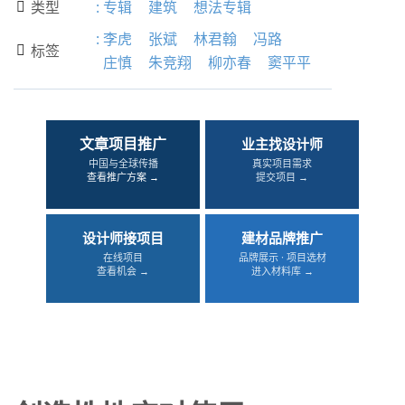
类型
:
专辑
建筑
想法专辑

:
李虎
张斌
林君翰
冯路
标签

庄慎
朱竞翔
柳亦春
窦平平
文章项目推广
业主找设计师
中国与全球传播
真实项目需求
查看推广方案 →
提交项目 →
设计师接项目
建材品牌推广
在线项目
品牌展示 · 项目选材
查看机会 →
进入材料库 →