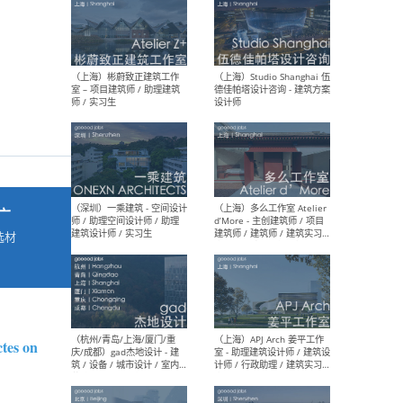
最新工作
按地区查看 ：
全部
|
北方
|
长江
|
华南
（上海）彬蔚致正建筑工作
（上海
室 – 项目建筑师 / 助理建筑
德佳
师 / 实习生
设计
广
选材
→
（深圳）一乘建筑 - 空间设计
（上
师 / 助理空间设计师 / 助理
d’M
建筑设计师 / 实习生
建筑
ctes on
生 