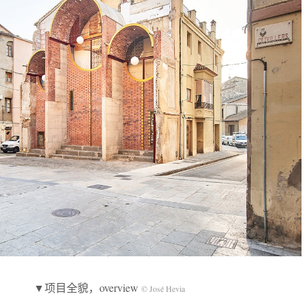
▼项目全貌，overview
© José Hevia