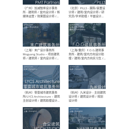
（上海）十方圆国际 - 资深专
（上海
案负责人 / 主案设计师 / 设
建筑
计师助理 / 软装设计师 / 软
/ 
装设计师助理
师 
（上海）Link-Arc建筑事务所
（上
- 项目建筑师 / 建筑设计师 –
& A
复杂几何造型 / 媒体主管 /
主创
学术研究专员 / 实习生计划
案深
软装
（方
（无锡）春山在望 - 实习生 /
（贵阳
方案设计师 / 软装设计师 /
迈德
方案设计师主管 / 平面设计
观设
师
可）