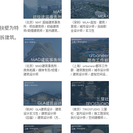
（杭州/青岛/上海/厦门/重
（上海
庆/成都）gad杰地设计 - 建
室 
式扶壁为特
筑 / 设备 / 城市设计 / 室内 /
计师
幕墙 / BIM / 成本 / 工程 / 运
生
拆建筑。
营 / 品牌 / 观点views / 实习
等
（北京）MAT 超级建筑事务
（深圳
所 - 项目建筑师 / 初级建筑
景观
师/助理建筑师 / 室内建筑师
业设
/ 实习生
（北京）MAD建筑事务所 -
（上
商务拓展 / 媒体专员/经理 /
群 
建筑设计师
/ 