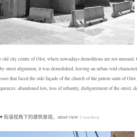
 old city centre of Olot, where nowadays demolitions are not unusual. 
 by street alignment, it was demolished, leaving an urban void character
sses that faced the side façade of the church of the patron saint of Olot
quences: abandoned lots, loss of urbanity, disfigurement of the street, d
▼街道视角下的建筑景观，street view
© José Hevia