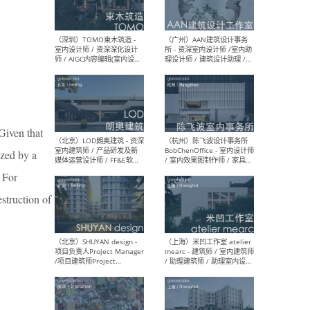
（南京/淮安）江苏美城建筑
（北
规划设计院有限公司 - 建筑方
务所
案设计师 / 商务经理 / 暖通
设计师 / 造价工程师
（大理）之间建筑
（西
Given that
ArCONNECT – 项目建筑师 /
研究
建筑师 / 助理建筑师 / 室内
主创
ized by a
设计师 / 实习生
景观
施工
. For
estruction of
（深圳）TOMO東木筑造 -
（广
室内设计师 / 资深深化设计
所 
师 / AIGC内容编辑(室内设计
理设
方向) / 照明设计师 / 软装设
新媒
计师
生