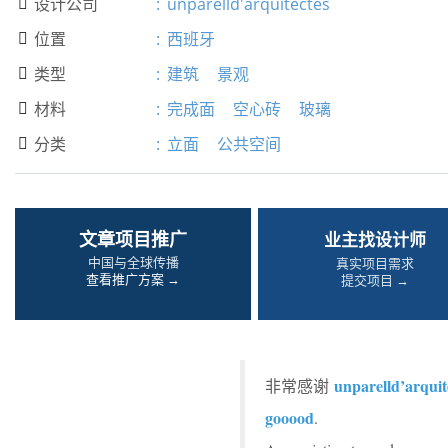
设计公司
:
unparelld'arquitectes

位置
:
西班牙

类型
:
建筑
景观

材料
:
完成面
空心砖
玻璃

分类
:
立面
公共空间

文章项目推广
业主找设计师
中国与全球传播
真实项目需求
查看推广方案 →
提交项目 →
unparelld’arquit
非常感谢
gooood
.