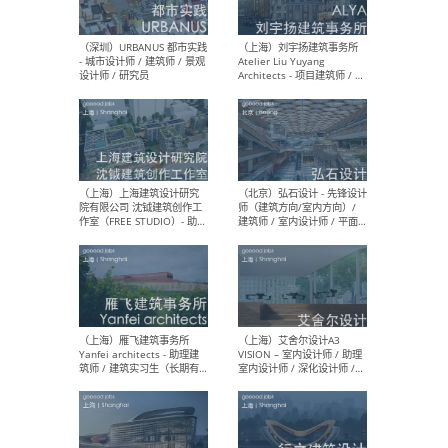
（北京）LOD朗奥建筑 - 资深
（杭
室内建筑师 / 产品研发及新
Bob
媒体运营设计师 / FF&E软装
/ 
设计师 / 深化设计师 / 实习
装设
生
（北京）SHUYAN design -
（上
项目负责人Project Manager
mea
/项目建筑师Project
/ 
Architect / 助理建筑师
师 
Assistant Architect / 创始
请）
人助理Founder's Assistant
/ 实习生Intern
（深圳）URBANUS 都市实践
（上
- 城市设计师 / 建筑师 / 景观
Atel