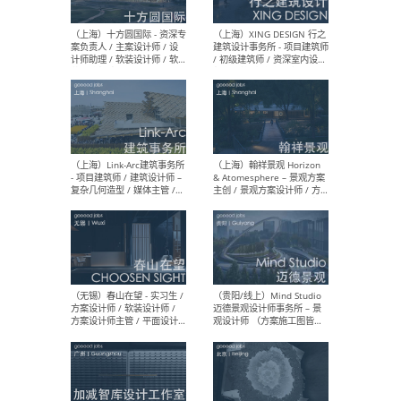
设计师 / 研究员
Arc
媒体
生（
（上海）上海建筑设计研究
（北
院有限公司 沈钺建筑创作工
师（
作室（FREE STUDIO）- 助理
建筑
建筑师 / 驻场建筑师 / 实习
设计
生
实习
（上海）雁飞建筑事务所
（上
Yanfei architects - 助理建
VIS
筑师 / 建筑实习生（长期有
室内
效）
软装