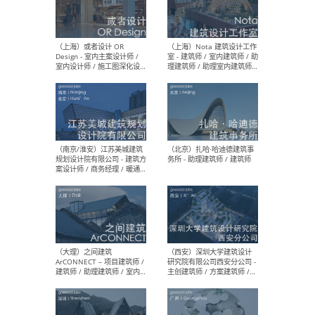
师 
（杭州）GLA建筑设计 - 建筑
（南京
设计实习生 / 建筑设计师
社 
（应届）/ 建筑设计师（方案
执行
设计）/ 建筑设计师（施工
实习
图）/ 结构设计师 / 给排水设
计师
（上海）或者设计 OR
（上
Design - 室内主案设计师 /
室 -
室内设计师 / 施工图深化设
理建
计师 / 室内设计助理 / 新媒
实习
体运营
请）