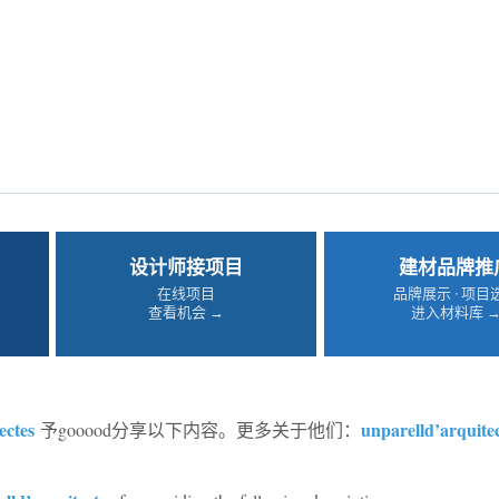
设计师接项目
建材品牌推
在线项目
品牌展示 · 项目
查看机会 →
进入材料库 
ectes
unparelld’arquite
予gooood分享以下内容。更多关于他们：