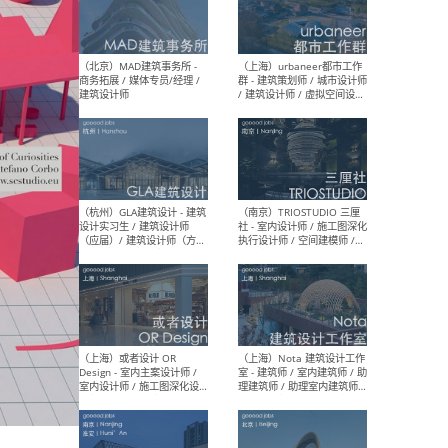
幕墙 / BIM / 成本 / 工程 / 运
生
营 / 品牌 / 观点views / 实习
等
（北京）MAT 超级建筑事务
（深圳
所 - 项目建筑师 / 初级建筑
景观
师/助理建筑师 / 室内建筑师
业设
/ 实习生
（北京）MAD建筑事务所 -
（上
商务拓展 / 媒体专员/经理 /
群 
建筑设计师
/ 
师 