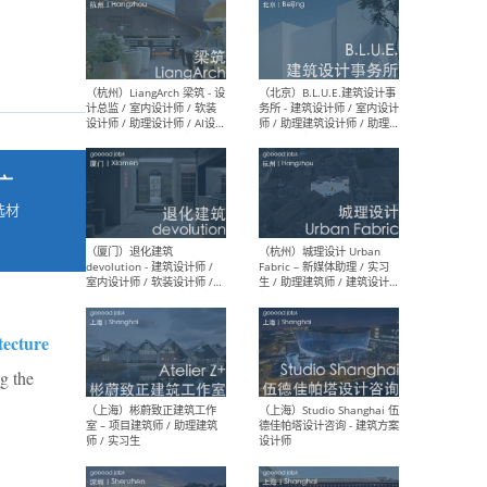
最新工作
按地区查看 ：
全部
|
北方
|
长江
|
华南
广
（杭州）LiangArch 梁筑 - 设
（北
计总监 / 室内设计师 / 软装
务所
选材
设计师 / 助理设计师 / AI设计
师 
→
师 / 施工图深化设计师 / 品
室内
牌商务总助
ecture
（厦门）退化建筑
（杭
ng the
devolution - 建筑设计师 /
Fab
室内设计师 / 软装设计师 /
生 
项目统筹 / 合伙人助理
师