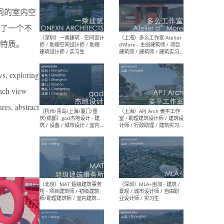
张不同的室内空
了一个不
（上海）彬蔚致正建筑工作
（上海
室 – 项目建筑师 / 助理建筑
德佳
特质。
师 / 实习生
设计
ws, exploring
Each view
res, abstract
（深圳）一乘建筑 - 空间设计
（上
师 / 助理空间设计师 / 助理
d’M
建筑设计师 / 实习生
建筑
生 
（杭州/青岛/上海/厦门/重
（上海
庆/成都）gad杰地设计 - 建
室 
筑 / 设备 / 城市设计 / 室内 /
计师