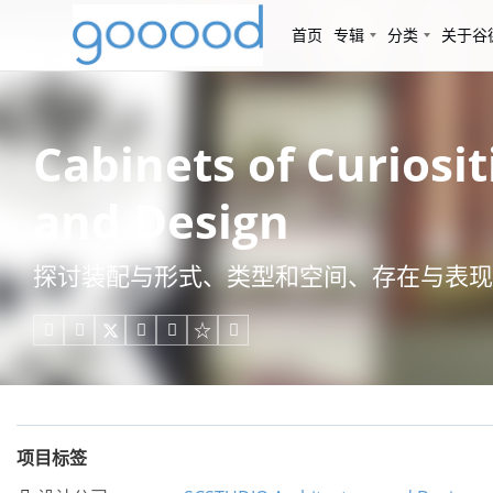
首页
专辑
分类
关于谷
Cabinets of Curios
and Design
探讨装配与形式、类型和空间、存在与表现





项目标签