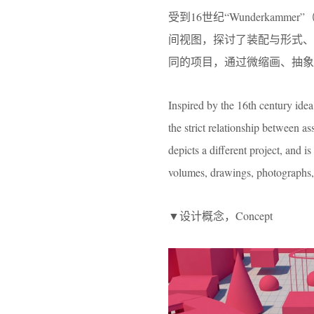
受到16世纪“Wunderkammer
间视图，探讨了装配与形式
同的项目，通过微缩画、抽象
Inspired by the 16th century idea
the strict relationship between 
depicts a different project, and i
volumes, drawings, photographs, 
▼设计概念，Concept