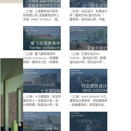
媒体运营设计师 / FF&E软装
/ 
设计师 / 深化设计师 / 实习
装设
生
（北京）SHUYAN design -
（上
项目负责人Project Manager
mea
/项目建筑师Project
/ 
Architect / 助理建筑师
师 
Assistant Architect / 创始
请）
人助理Founder's Assistant
/ 实习生Intern
（深圳）URBANUS 都市实践
（上
- 城市设计师 / 建筑师 / 景观
Atel
设计师 / 研究员
Arc
媒体
生（