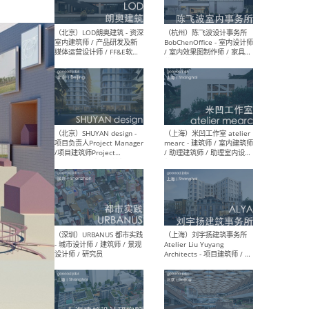
（大理）之间建筑
（西
ArCONNECT – 项目建筑师 /
研究
建筑师 / 助理建筑师 / 室内
主创
设计师 / 实习生
景观
施工
（深圳）TOMO東木筑造 -
（广
室内设计师 / 资深深化设计
所 
师 / AIGC内容编辑(室内设计
理设
方向) / 照明设计师 / 软装设
新媒
计师
生
（北京）LOD朗奥建筑 - 资深
（杭
室内建筑师 / 产品研发及新
Bob