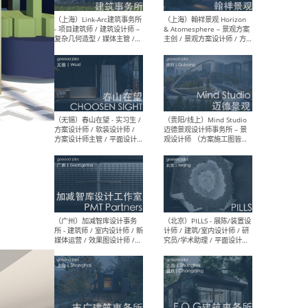
（上海）上海建筑设计研究
（北
院有限公司 沈钺建筑创作工
师（
作室（FREE STUDIO）- 助理
建筑
建筑师 / 驻场建筑师 / 实习
设计
生
实习
（上海）雁飞建筑事务所
（上
Yanfei architects - 助理建
VIS
筑师 / 建筑实习生（长期有
室内
效）
软装
（上海）十方圆国际 - 资深专
（上海
案负责人 / 主案设计师 / 设
建筑
计师助理 / 软装设计师 / 软
/ 
装设计师助理
师 