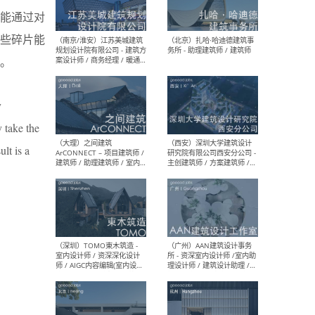
（杭州）GLA建筑设计 - 建筑
（南京
能通过对
设计实习生 / 建筑设计师
社 
（应届）/ 建筑设计师（方案
执行
些碎片能
设计）/ 建筑设计师（施工
实习
图）/ 结构设计师 / 给排水设
。
计师
y
 take the
（上海）或者设计 OR
（上
Design - 室内主案设计师 /
室 -
lt is a
室内设计师 / 施工图深化设
理建
计师 / 室内设计助理 / 新媒
实习
体运营
请）
（南京/淮安）江苏美城建筑
（北
规划设计院有限公司 - 建筑方
务所
案设计师 / 商务经理 / 暖通
设计师 / 造价工程师