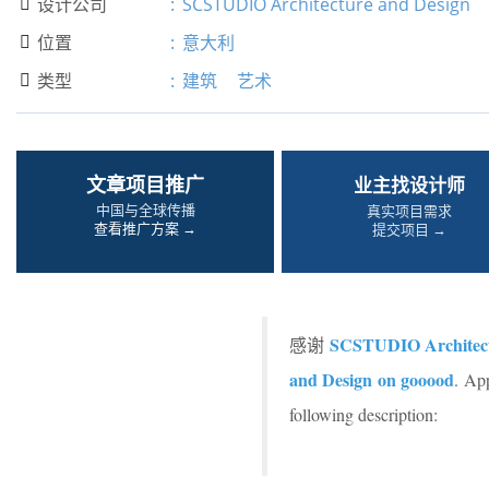
设计公司
:
SCSTUDIO Architecture and Design

位置
:
意大利

类型
:
建筑
艺术

文章项目推广
业主找设计师
中国与全球传播
真实项目需求
查看推广方案 →
提交项目 →
SCSTUDIO Architect
感谢
and Design on gooood
. Ap
following description: