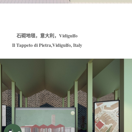
石砌地毯，意大利，Vidigulfo
Il Tappeto di Pietra,Vidigulfo, Italy