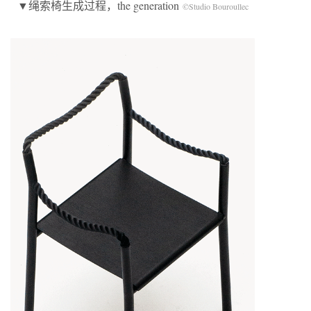
▼绳索椅生成过程，the generation
©Studio Bouroullec