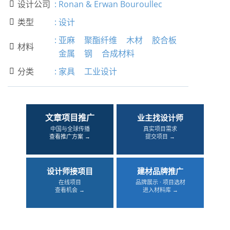
设计公司
:
Ronan & Erwan Bouroullec

类型
:
设计

:
亚麻
聚酯纤维
木材
胶合板
材料

金属
钢
合成材料
分类
:
家具
工业设计

文章项目推广
业主找设计师
中国与全球传播
真实项目需求
查看推广方案 →
提交项目 →
设计师接项目
建材品牌推广
在线项目
品牌展示 · 项目选材
查看机会 →
进入材料库 →