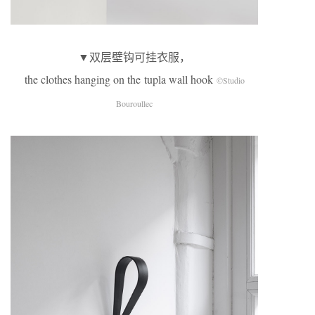
▼双层壁钩可挂衣服，
the clothes hanging on the tupla wall hook
©Studio
Bouroullec