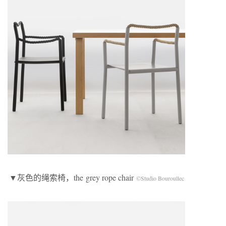
▼灰色的绳索椅，the grey rope chair
©Studio Bouroullec