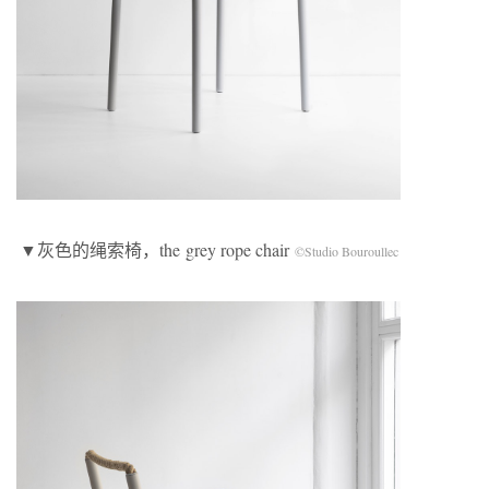
▼灰色的绳索椅，the grey rope chair
©Studio Bouroullec