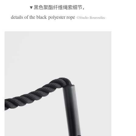
▼黑色聚酯纤维绳索细节，
details of the black polyester rope
©Studio Bouroullec