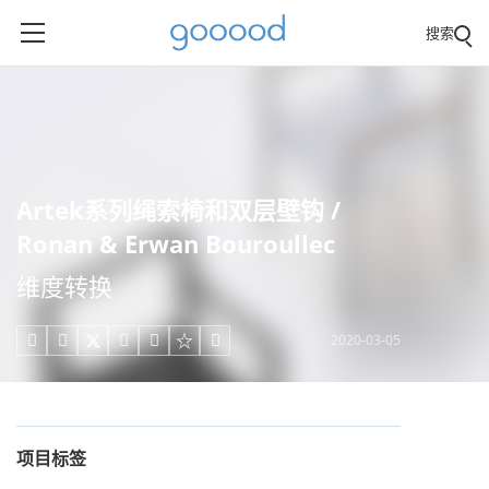
搜索
Artek系列绳索椅和双层壁钩 /
Ronan & Erwan Bouroullec
维度转换
2020-03-05





项目标签