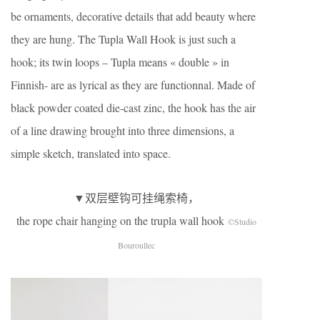
be ornaments, decorative details that add beauty where
they are hung. The Tupla Wall Hook is just such a
hook; its twin loops – Tupla means « double » in
Finnish- are as lyrical as they are functionnal. Made of
black powder coated die-cast zinc, the hook has the air
of a line drawing brought into three dimensions, a
simple sketch, translated into space.
▼双层壁钩可挂绳索椅，
the rope chair hanging on the trupla wall hook
©Studio
Bouroullec