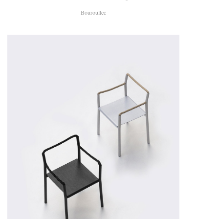
Bouroullec