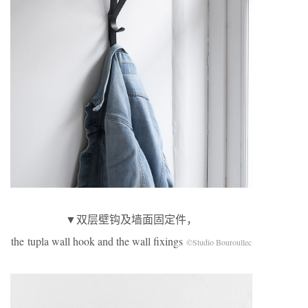
▼双层壁钩及墙面固定件，
the tupla wall hook and the wall fixings
©Studio Bouroullec