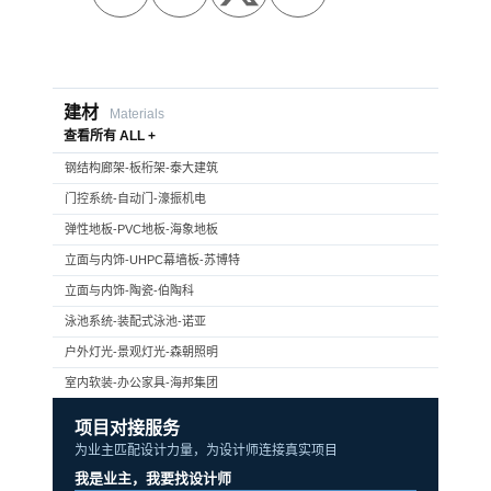
建材
Materials
查看所有 ALL +
钢结构廊架-板桁架-泰大建筑
门控系统-自动门-濠振机电
弹性地板-PVC地板-海象地板
立面与内饰-UHPC幕墙板-苏博特
立面与内饰-陶瓷-伯陶科
泳池系统-装配式泳池-诺亚
户外灯光-景观灯光-森朝照明
室内软装-办公家具-海邦集团
项目对接服务
为业主匹配设计力量，为设计师连接真实项目
我是业主，我要找设计师