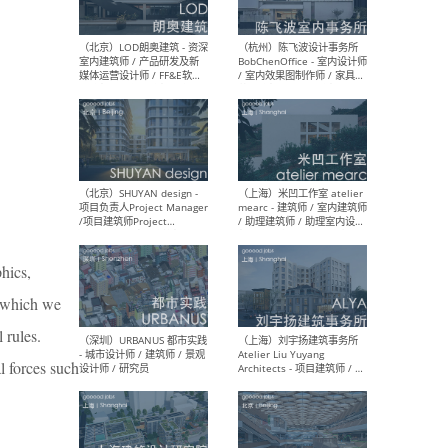
（大理）之间建筑
（西
ArCONNECT – 项目建筑师 /
研究
建筑师 / 助理建筑师 / 室内
主创
设计师 / 实习生
景观
施工
（深圳）TOMO東木筑造 -
（广
室内设计师 / 资深深化设计
所 
hics,
师 / AIGC内容编辑(室内设计
理设
方向) / 照明设计师 / 软装设
新媒
o which we
计师
生
 rules.
l forces such
（北京）LOD朗奥建筑 - 资深
（杭
室内建筑师 / 产品研发及新
Bob