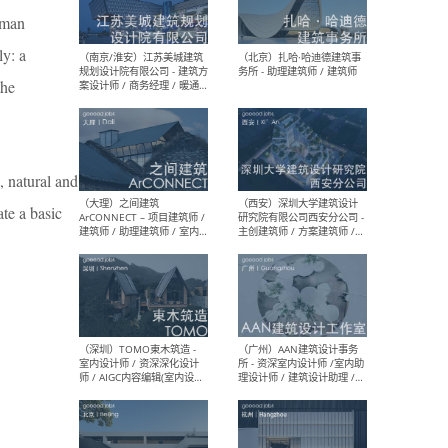
（杭州）GLA建筑设计 - 建筑
（南京
human
设计实习生 / 建筑设计师
社 
（应届）/ 建筑设计师（方案
执行
ly: a
设计）/ 建筑设计师（施工
实习
图）/ 结构设计师 / 给排水设
the
计师
, natural and
（上海）或者设计 OR
（上
Design - 室内主案设计师 /
室 -
ate a basic
室内设计师 / 施工图深化设
理建
计师 / 室内设计助理 / 新媒
实习
体运营
请）
（南京/淮安）江苏美城建筑
（北
规划设计院有限公司 - 建筑方
务所
案设计师 / 商务经理 / 暖通
设计师 / 造价工程师