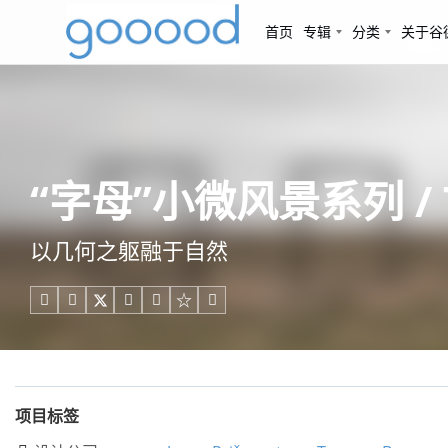
首页
专辑
分类
关于谷
“字母”小微风景系列 / Tom
以几何之躯融于自然





项目标签