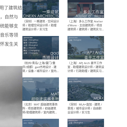
用了建筑结
，自然与
（上海）彬蔚致正建筑工作
（上海
室 – 项目建筑师 / 助理建筑
德佳
统能够支
师 / 实习生
设计
音乐等领
怀发生关
（深圳）一乘建筑 - 空间设计
（上
师 / 助理空间设计师 / 助理
d’M
建筑设计师 / 实习生
建筑
生 
（杭州/青岛/上海/厦门/重
（上海
庆/成都）gad杰地设计 - 建
室 
筑 / 设备 / 城市设计 / 室内 /
计师