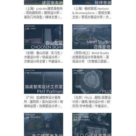
（上海）上海建筑设计研究
（北
院有限公司 沈钺建筑创作工
师（
作室（FREE STUDIO）- 助理
建筑
建筑师 / 驻场建筑师 / 实习
设计
生
实习
（上海）雁飞建筑事务所
（上
Yanfei architects - 助理建
VIS
筑师 / 建筑实习生（长期有
室内
效）
软装
（上海）十方圆国际 - 资深专
（上海
案负责人 / 主案设计师 / 设
建筑
计师助理 / 软装设计师 / 软
/ 
装设计师助理
师 