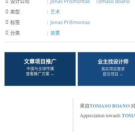
设计公司
:
Jonas Prišmontas
Tomaso Boano

类型
:
艺术

标签
:
Jonas Prišmontas

分类
:
装置

文章项目推广
业主找设计师
中国与全球传播
真实项目需求
查看推广方案 →
提交项目 →
TOMASO BOANO
来自
对
TOM
Appreciation towards