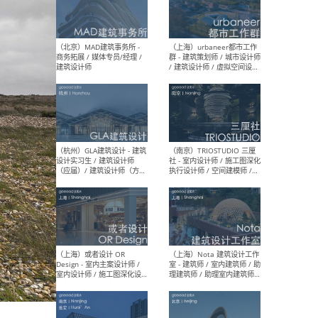
幕墙 / BIM / 成本 / 工程 / 运
生
营 / 品牌 / 观点views / 实习
等
（北京）MAT 超级建筑事务
（深圳
所 - 项目建筑师 / 初级建筑
景观
师/助理建筑师 / 室内建筑师
业设
/ 实习生
（北京）MAD建筑事务所 -
（上
商务拓展 / 媒体专员/经理 /
群 
建筑设计师
/ 
师 