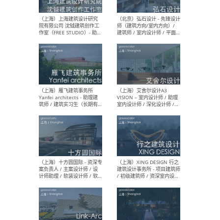
媒体运营设计师 / FF&E软装
/ 
设计师 / 深化设计师 / 实习
装设
生
（北京）SHUYAN design -
（上
项目负责人Project Manager
mea
/项目建筑师Project
/ 
Architect / 助理建筑师
师 
Assistant Architect / 创始
请）
人助理Founder's Assistant
/ 实习生Intern
（深圳）URBANUS 都市实践
（上
- 城市设计师 / 建筑师 / 景观
Atel
设计师 / 研究员
Arc
媒体
生（