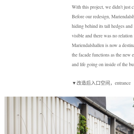
With this project, we didn’t just
Before our redesign, Mariendalsha
hiding behind its tall hedges and
visible and there was no relation 
Mariendalshallen is now a destina
the facade functions as the new en
and life going on inside of the bu
▼改造后入口空间，entrance