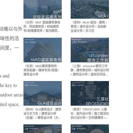
（杭州/青岛/上海/厦门/重
（上海
庆/成都）gad杰地设计 - 建
室 
活动难以与外
筑 / 设备 / 城市设计 / 室内 /
计师
幕墙 / BIM / 成本 / 工程 / 运
生
味性的活
营 / 品牌 / 观点views / 实习
等
间里，一
（北京）MAT 超级建筑事务
（深圳
所 - 项目建筑师 / 初级建筑
景观
ts and
师/助理建筑师 / 室内建筑师
业设
/ 实习生
he key to
outdoor areas
ited space,
（北京）MAD建筑事务所 -
（上
商务拓展 / 媒体专员/经理 /
群 
建筑设计师
/ 