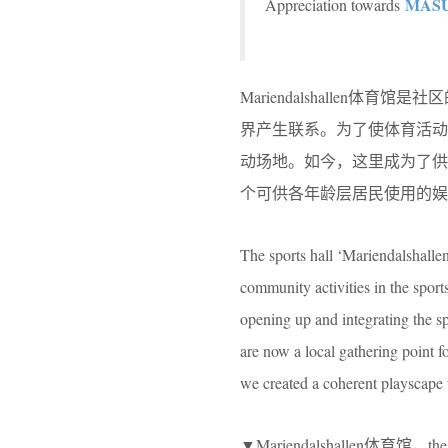
MASU
Appreciation towards
Mariendalshalle
界产生联系。为了使体育活
动场地。如今，这里成为了
个可供各年龄层居民使用的娱
The sports hall ‘Mariendalshalle
community activities in the spor
opening up and integrating the sp
are now a local gathering point fo
we created a coherent playscape t
▼Mariendalshallen体育馆，the spo