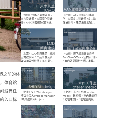
（南京/淮安）江苏美城建筑
（北
规划设计院有限公司 - 建筑方
务所
案设计师 / 商务经理 / 暖通
设计师 / 造价工程师
（大理）之间建筑
（西
ArCONNECT – 项目建筑师 /
研究
建筑师 / 助理建筑师 / 室内
主创
设计师 / 实习生
景观
施工
改造之前的体
，体育馆
间没有任
（深圳）TOMO東木筑造 -
（广
室内设计师 / 资深深化设计
所 
的入口标
师 / AIGC内容编辑(室内设计
理设
方向) / 照明设计师 / 软装设
新媒
计师
生