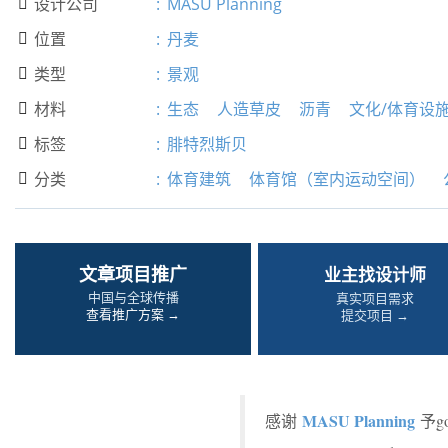
设计公司
:
MASU Planning

位置
:
丹麦

类型
:
景观

材料
:
生态
人造草皮
沥青
文化/体育设

标签
:
腓特烈斯贝

分类
:
体育建筑
体育馆（室内运动空间）

文章项目推广
业主找设计师
中国与全球传播
真实项目需求
查看推广方案 →
提交项目 →
MASU Planning
感谢
予g