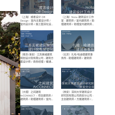
师 
（杭州）GLA建筑设计 - 建筑
（南京
设计实习生 / 建筑设计师
社 
（应届）/ 建筑设计师（方案
执行
设计）/ 建筑设计师（施工
实习
图）/ 结构设计师 / 给排水设
计师
（上海）或者设计 OR
（上
Design - 室内主案设计师 /
室 -
室内设计师 / 施工图深化设
理建
计师 / 室内设计助理 / 新媒
实习
体运营
请）