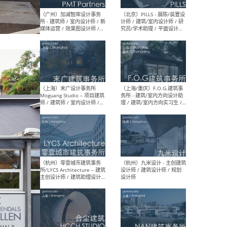
（上海）十方圆国际 - 资深专
（上海
案负责人 / 主案设计师 / 设
建筑
计师助理 / 软装设计师 / 软
/ 
装设计师助理
师 
（上海）Link-Arc建筑事务所
（上
- 项目建筑师 / 建筑设计师 –
& A
复杂几何造型 / 媒体主管 /
主创
学术研究专员 / 实习生计划
案深
软装
（方
（无锡）春山在望 - 实习生 /
（贵阳
方案设计师 / 软装设计师 /
迈德
方案设计师主管 / 平面设计
观设
师
可）