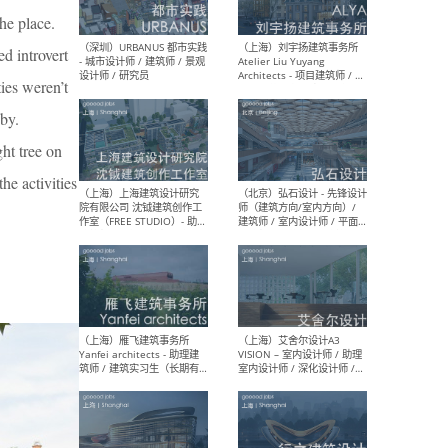
he place.
ed introvert
（北京）LOD朗奥建筑 - 资深
（杭
ies weren’t
室内建筑师 / 产品研发及新
Bob
媒体运营设计师 / FF&E软装
/ 
 by.
设计师 / 深化设计师 / 实习
装设
生
ght tree on
he activities
（北京）SHUYAN design -
（上
项目负责人Project Manager
mea
/项目建筑师Project
/ 
Architect / 助理建筑师
师 
Assistant Architect / 创始
请）
人助理Founder's Assistant
/ 实习生Intern
（深圳）URBANUS 都市实践
（上
- 城市设计师 / 建筑师 / 景观
Atel