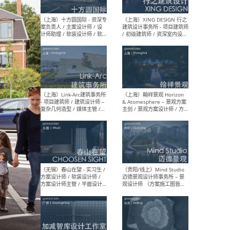
设计师 / 研究员
Arc
媒体
生（
（上海）上海建筑设计研究
（北
院有限公司 沈钺建筑创作工
师（
作室（FREE STUDIO）- 助理
建筑
建筑师 / 驻场建筑师 / 实习
设计
生
实习
（上海）雁飞建筑事务所
（上
Yanfei architects - 助理建
VIS
筑师 / 建筑实习生（长期有
室内
效）
软装