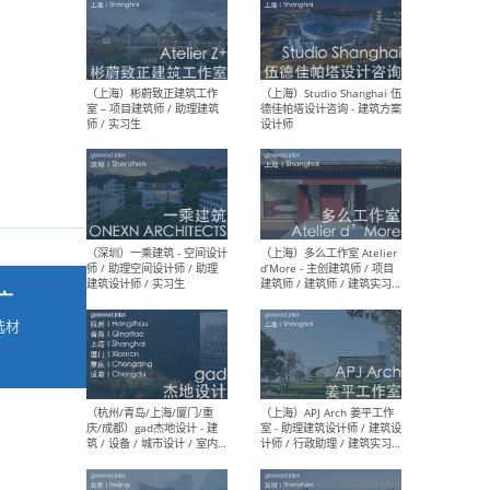
最新工作
按地区查看 ：
全部
|
北方
|
长江
|
华南
（上海）彬蔚致正建筑工作
（上海
室 – 项目建筑师 / 助理建筑
德佳
师 / 实习生
设计
广
选材
→
（深圳）一乘建筑 - 空间设计
（上
师 / 助理空间设计师 / 助理
d’M
建筑设计师 / 实习生
建筑
生 