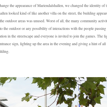
 change the appearance of Mariendalshallen, we changed the identity of t
llen looked kind of like another villa on the street, the building appear
 the outdoor areas was unused. Worst of all, the many community activit
to the outdoor or any possibility of interactions with the people passing
tion in the streetscape and everyone is invited to join the games. The li
trance sign, lighting up the area in the evening and giving a hint of all t
ilding.