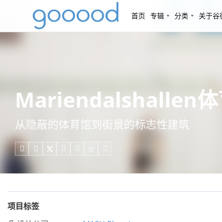
首页
专辑
分类
关于谷
Mariendalshall
从隐蔽的体育馆到街景的标志性建筑





项目标签